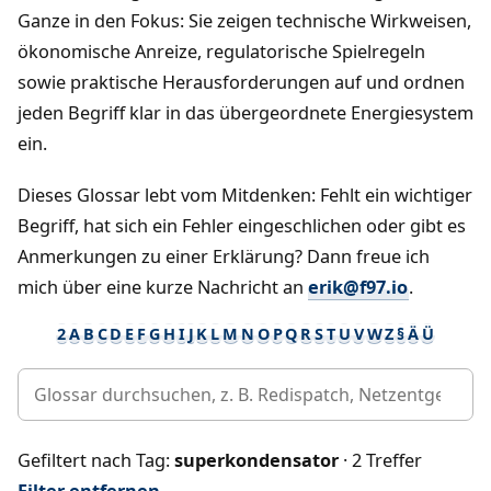
Ganze in den Fokus: Sie zeigen technische Wirkweisen,
ökonomische Anreize, regulatorische Spielregeln
sowie praktische Herausforderungen auf und ordnen
jeden Begriff klar in das übergeordnete Energiesystem
ein.
Dieses Glossar lebt vom Mitdenken: Fehlt ein wichtiger
Begriff, hat sich ein Fehler eingeschlichen oder gibt es
Anmerkungen zu einer Erklärung? Dann freue ich
mich über eine kurze Nachricht an
erik@f97.io
.
2
A
B
C
D
E
F
G
H
I
J
K
L
M
N
O
P
Q
R
S
T
U
V
W
Z
§
Ä
Ü
Gefiltert nach Tag:
superkondensator
· 2 Treffer
Filter entfernen