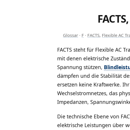
FACTS,
Glossar
·
F
·
FACTS
,
Flexible AC T
FACTS steht für Flexible AC Tr
mit denen elektrische Zustän
Spannung stützen,
Blindleis
dämpfen und die Stabilität de
ersetzen keine Kraftwerke. Ih
Wechselstromnetzes, das physi
Impedanzen, Spannungswinke
Die technische Ebene von FA
elektrische Leistungen über 