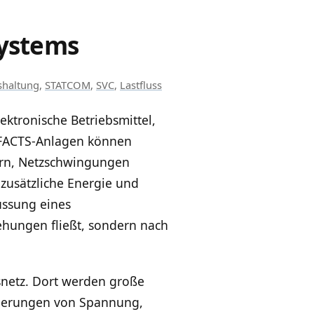
Systems
haltung
,
STATCOM
,
SVC
,
Lastfluss
ektronische Betriebsmittel,
. FACTS-Anlagen können
ern, Netzschwingungen
zusätzliche Energie und
ussung eines
ehungen fließt, sondern nach
netz. Dort werden große
Änderungen von Spannung,