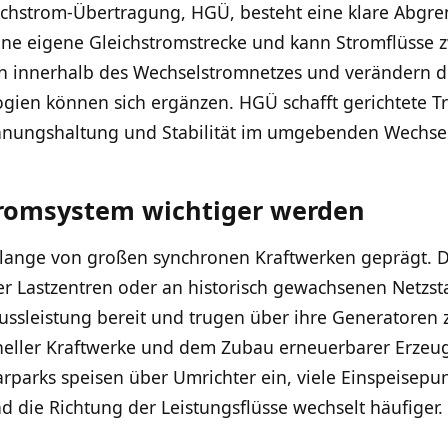
chstrom-Übertragung, HGÜ, besteht eine klare Abgr
eine eigene Gleichstromstrecke und kann Stromflüsse 
en innerhalb des Wechselstromnetzes und verändern do
ogien können sich ergänzen. HGÜ schafft gerichtete T
annungshaltung und Stabilität im umgebenden Wechse
romsystem wichtiger werden
lange von großen synchronen Kraftwerken geprägt. D
ler Lastzentren oder an historisch gewachsenen Netzsta
hlussleistung bereit und trugen über ihre Generatoren
eller Kraftwerke und dem Zubau erneuerbarer Erzeug
rparks speisen über Umrichter ein, viele Einspeisepun
 die Richtung der Leistungsflüsse wechselt häufiger.