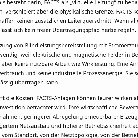
nis besteht darin, FACTS als „virtuelle Leitung“ zu be
in, verschleiert aber die physikalische Grenze. FACTS
schaffen keinen zusätzlichen Leiterquerschnitt. Wenn a
, lässt sich kein freier Übertragungspfad herbeiregeln.
tzung von Blindleistungsbereitstellung mit Stromerzeu
endig, weil elektrische und magnetische Felder in Be
aber keine nutzbare Arbeit wie Wirkleistung. Eine Anla
erbrauch und keine industrielle Prozessenergie. Sie so
lässig übertragen kann.
fft die Kosten. FACTS-Anlagen können teurer wirken a
nvestition betrachtet wird. Ihre wirtschaftliche Bewe
ahmen, geringerer Abregelung erneuerbarer Erzeug
gertem Netzausbau und höherer Betriebssicherheit ab
n vom Standort, von der Netztopologie, von der Betr