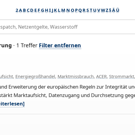
2
A
B
C
D
E
F
G
H
I
J
K
L
M
N
O
P
Q
R
S
T
U
V
W
Z
§
Ä
Ü
erung
· 1 Treffer
Filter entfernen
fsicht
,
Energiegroßhandel
,
Marktmissbrauch
,
ACER
,
Strommarkt
und Erweiterung der europäischen Regeln zur Integrität u
 stärkt Marktaufsicht, Datenzugang und Durchsetzung ge
iterlesen]