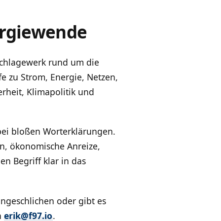
ergiewende
hschlagewerk rund um die
fe zu Strom, Energie, Netzen,
rheit, Klimapolitik und
bei bloßen Worterklärungen.
en, ökonomische Anreize,
n Begriff klar in das
eingeschlichen oder gibt es
n
erik@f97.io
.