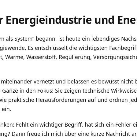
ur Energieindustrie und En
rom als System“ begann, ist heute ein lebendiges Nac
giewende. Es entschlüsselt die wichtigsten Fachbegrif
tät, Wärme, Wasserstoff, Regulierung, Versorgungssiche
 miteinander vernetzt und belassen es bewusst nicht 
e Ganze in den Fokus: Sie zeigen technische Wirkweis
wie praktische Herausforderungen auf und ordnen jede
 ein.
ken: Fehlt ein wichtiger Begriff, hat sich ein Fehler 
ng? Dann freue ich mich über eine kurze Nachricht a