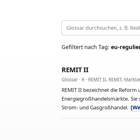
Gefiltert nach Tag:
eu-reguli
REMIT II
Glossar
·
R
·
REMIT II
,
REMIT
,
Marktau
REMIT II bezeichnet die Reform 
Energiegroßhandelsmärkte. Sie
Strom- und Gasgroßhandel.
[We