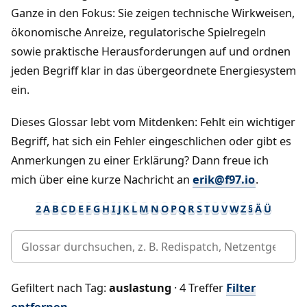
Ganze in den Fokus: Sie zeigen technische Wirkweisen,
ökonomische Anreize, regulatorische Spielregeln
sowie praktische Herausforderungen auf und ordnen
jeden Begriff klar in das übergeordnete Energiesystem
ein.
Dieses Glossar lebt vom Mitdenken: Fehlt ein wichtiger
Begriff, hat sich ein Fehler eingeschlichen oder gibt es
Anmerkungen zu einer Erklärung? Dann freue ich
mich über eine kurze Nachricht an
erik@f97.io
.
2
A
B
C
D
E
F
G
H
I
J
K
L
M
N
O
P
Q
R
S
T
U
V
W
Z
§
Ä
Ü
Gefiltert nach Tag:
auslastung
· 4 Treffer
Filter
entfernen