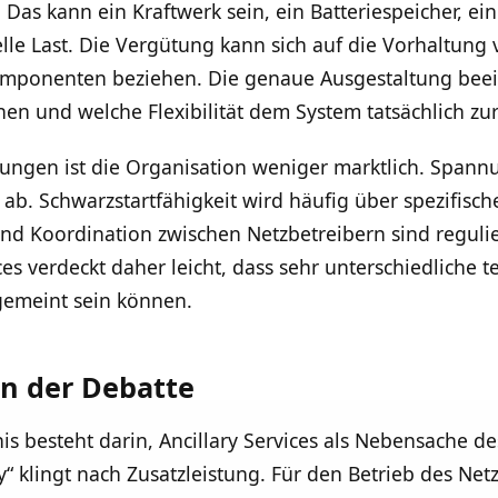
 Das kann ein Kraftwerk sein, ein Batteriespeicher, ei
lle Last. Die Vergütung kann sich auf die Vorhaltung v
omponenten beziehen. Die genaue Ausgestaltung beei
nen und welche Flexibilität dem System tatsächlich zu
tungen ist die Organisation weniger marktlich. Spann
ab. Schwarzstartfähigkeit wird häufig über spezifisch
und Koordination zwischen Netzbetreibern sind reguli
ces verdeckt daher leicht, dass sehr unterschiedliche
gemeint sein können.
in der Debatte
nis besteht darin, Ancillary Services als Nebensache 
ry“ klingt nach Zusatzleistung. Für den Betrieb des Net