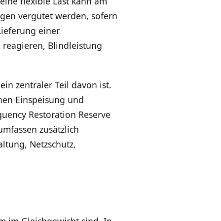
 eine flexible Last kann am
ngen vergütet werden, sofern
Lieferung einer
reagieren, Blindleistung
in zentraler Teil davon ist.
chen Einspeisung und
quency Restoration Reserve
umfassen zusätzlich
ltung, Netzschutz,
 im Gleichgewicht sind. In