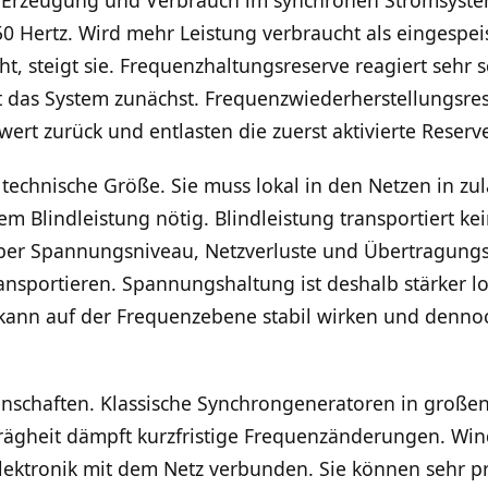
50 Hertz. Wird mehr Leistung verbraucht als eingespeis
t, steigt sie. Frequenzhaltungsreserve reagiert sehr s
t das System zunächst. Frequenzwiederherstellungsre
ert zurück und entlasten die zuerst aktivierte Reserv
technische Größe. Sie muss lokal in den Netzen in zu
em Blindleistung nötig. Blindleistung transportiert ke
ber Spannungsniveau, Netzverluste und Übertragungsfäh
ransportieren. Spannungshaltung ist deshalb stärker lo
 kann auf der Frequenzebene stabil wirken und denn
genschaften. Klassische Synchrongeneratoren in große
Trägheit dämpft kurzfristige Frequenzänderungen. Win
ktronik mit dem Netz verbunden. Sie können sehr prä