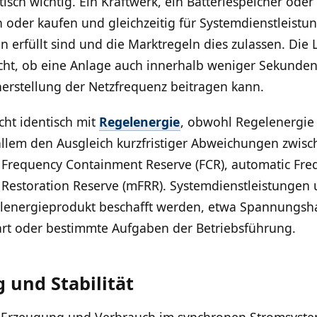
isch wichtig. Ein Kraftwerk, ein Batteriespeicher oder
 oder kaufen und gleichzeitig für Systemdienstleistu
 erfüllt sind und die Marktregeln dies zulassen. Die 
ht, ob eine Anlage auch innerhalb weniger Sekunden 
herstellung der Netzfrequenz beitragen kann.
icht identisch mit
Regelenergie
, obwohl Regelenergie e
allem den Ausgleich kurzfristiger Abweichungen zwis
n Frequency Containment Reserve (FCR), automatic Fre
Restoration Reserve (mFRR). Systemdienstleistungen 
gelenergieprodukt beschafft werden, etwa Spannungsha
rt oder bestimmte Aufgaben der Betriebsführung.
 und Stabilität
b Erzeugung und Verbrauch im synchronen Stromsystem