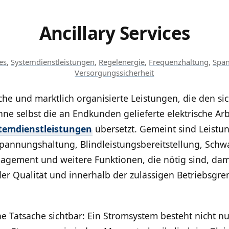
Ancillary Services
es
,
Systemdienstleistungen
,
Regelenergie
,
Frequenzhaltung
,
Spa
Versorgungssicherheit
sche und marktlich organisierte Leistungen, die den si
e selbst die an Endkunden gelieferte elektrische Arb
temdienstleistungen
übersetzt. Gemeint sind Leistu
annungshaltung, Blindleistungsbereitstellung, Schwar
gement und weitere Funktionen, die nötig sind, damit
nder Qualität und innerhalb der zulässigen Betriebsgr
he Tatsache sichtbar: Ein Stromsystem besteht nicht 