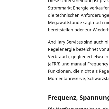
Diese Unterscheidung ist prakt
Strommarkt Energie verkaufen
die technischen Anforderungen
Megawattstunde sagt noch nic
bereitstellen oder zur Wieder
Ancillary Services sind auch n
Regelenergie bezeichnet vor 
Verbrauch, gegliedert etwa i
(aFRR) und manual Frequency 
Funktionen, die nicht als Re
Momentanreserve, Schwarzsta
Frequenz, Spannung
Die Netzfrequenz zeigt an, o