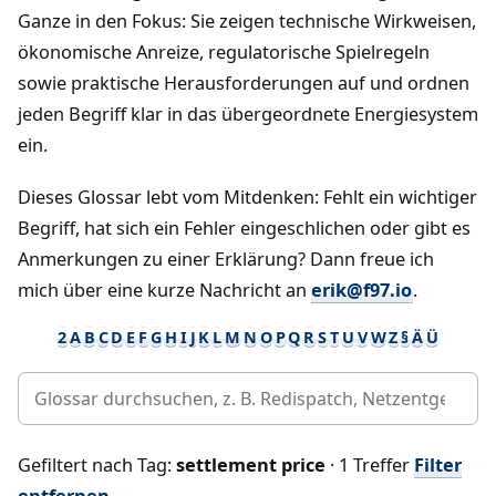
Ganze in den Fokus: Sie zeigen technische Wirkweisen,
ökonomische Anreize, regulatorische Spielregeln
sowie praktische Herausforderungen auf und ordnen
jeden Begriff klar in das übergeordnete Energiesystem
ein.
Dieses Glossar lebt vom Mitdenken: Fehlt ein wichtiger
Begriff, hat sich ein Fehler eingeschlichen oder gibt es
Anmerkungen zu einer Erklärung? Dann freue ich
mich über eine kurze Nachricht an
erik@f97.io
.
2
A
B
C
D
E
F
G
H
I
J
K
L
M
N
O
P
Q
R
S
T
U
V
W
Z
§
Ä
Ü
Gefiltert nach Tag:
settlement price
· 1 Treffer
Filter
entfernen