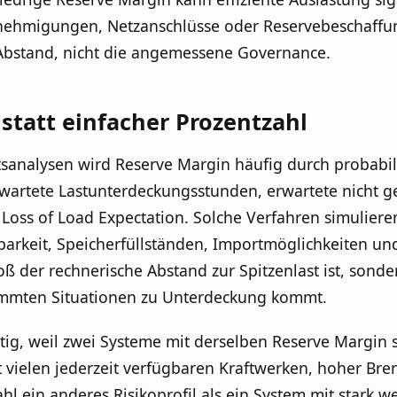
enehmigungen, Netzanschlüsse oder Reservebeschaffung
Abstand, nicht die angemessene Governance.
statt einfacher Prozentzahl
nalysen wird Reserve Margin häufig durch probabili
rwartete Lastunterdeckungsstunden, erwartete nicht 
 Loss of Load Expectation. Solche Verfahren simulier
barkeit, Speicherfüllständen, Importmöglichkeiten und
oß der rechnerische Abstand zur Spitzenlast ist, sonde
timmten Situationen zu Unterdeckung kommt.
tig, weil zwei Systeme mit derselben Reserve Margin s
vielen jederzeit verfügbaren Kraftwerken, hoher Brenn
ahl ein anderes Risikoprofil als ein System mit stark 