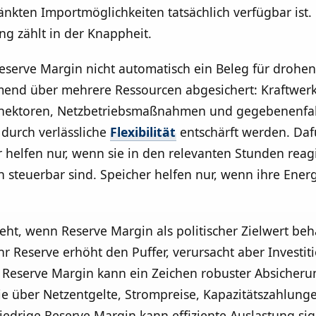
änkten Importmöglichkeiten tatsächlich verfügbar ist.
ng zählt in der Knappheit.
eserve Margin nicht automatisch ein Beleg für drohen
d über mehrere Ressourcen abgesichert: Kraftwerke,
onnektoren, Netzbetriebsmaßnahmen und gegebenenfa
durch verlässliche
Flexibilität
entschärft werden. Daf
 helfen nur, wenn sie in den relevanten Stunden reagi
h steuerbar sind. Speicher helfen nur, wenn ihre Ener
eht, wenn Reserve Margin als politischer Zielwert beh
r Reserve erhöht den Puffer, verursacht aber Investiti
 Reserve Margin kann ein Zeichen robuster Absicherun
e über Netzentgelte, Strompreise, Kapazitätszahlunge
iedrige Reserve Margin kann effiziente Auslastung sig