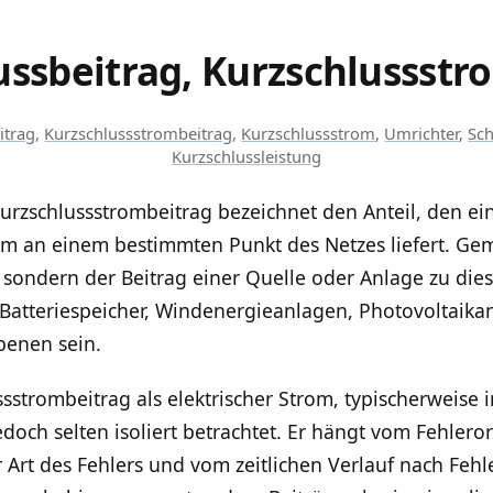
ussbeitrag, Kurzschlussstr
itrag
,
Kurzschlussstrombeitrag
,
Kurzschlussstrom
,
Umrichter
,
Sch
Kurzschlussleistung
urzschlussstrombeitrag bezeichnet den Anteil, den ein
om an einem bestimmten Punkt des Netzes liefert. Geme
 sondern der Beitrag einer Quelle oder Anlage zu die
Batteriespeicher, Windenergieanlagen, Photovoltaika
benen sein.
strombeitrag als elektrischer Strom, typischerweise
edoch selten isoliert betrachtet. Er hängt vom Fehler
rt des Fehlers und vom zeitlichen Verlauf nach Fehler