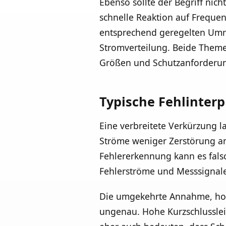
Ebenso sollte der Begriff nich
schnelle Reaktion auf Frequ
entsprechend geregelten Umric
Stromverteilung. Beide Themen
Größen und Schutzanforderu
Typische Fehlinter
Eine verbreitete Verkürzung la
Ströme weniger Zerstörung an
Fehlererkennung kann es falsc
Fehlerströme und Messsignale
Die umgekehrte Annahme, hohe
ungenau. Hohe Kurzschlusslei