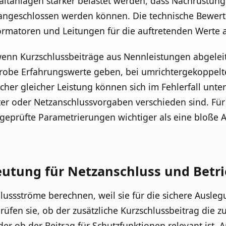
altanlagen stärker belastet werden, dass Nachrüstung
 angeschlossen werden können. Die technische Bewer
formatoren und Leitungen für die auftretenden Werte 
 wenn Kurzschlussbeiträge aus Nennleistungen abgelei
obe Erfahrungswerte geben, bei umrichtergekoppelte
cher gleicher Leistung können sich im Fehlerfall unte
ter oder Netzanschlussvorgaben verschieden sind. Für
geprüfte Parametrierungen wichtiger als eine bloße A
eutung für Netzanschluss und Betr
ussströme berechnen, weil sie für die sichere Ausleg
rüfen sie, ob der zusätzliche Kurzschlussbeitrag die z
oder ob der Beitrag für Schutzfunktionen relevant ist