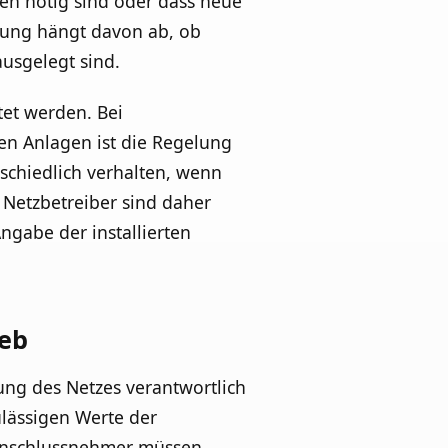
en nötig sind oder dass neue
tung hängt davon ab, ob
ausgelegt sind.
tet werden. Bei
n Anlagen ist die Regelung
rschiedlich verhalten, wenn
 Netzbetreiber sind daher
ngabe der installierten
ieb
ung des Netzes verantwortlich
ulässigen Werte der
. Anschlussnehmer müssen