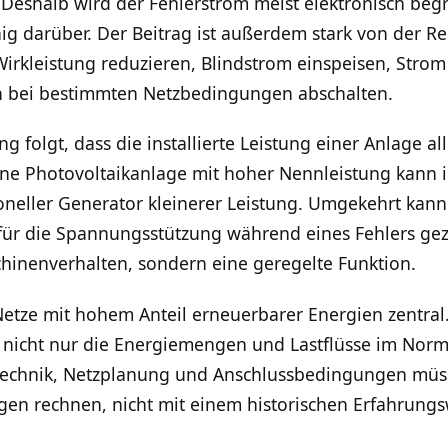
Deshalb wird der Fehlerstrom meist elektronisch begr
 darüber. Der Beitrag ist außerdem stark von der R
Wirkleistung reduzieren, Blindstrom einspeisen, Str
h bei bestimmten Netzbedingungen abschalten.
 folgt, dass die installierte Leistung einer Anlage al
ine Photovoltaikanlage mit hoher Nennleistung kann i
ioneller Generator kleinerer Leistung. Umgekehrt kan
für die Spannungsstützung während eines Fehlers gezie
schinenverhalten, sondern eine geregelte Funktion.
 Netze mit hohem Anteil erneuerbarer Energien zentra
 nicht nur die Energiemengen und Lastflüsse im Norm
ztechnik, Netzplanung und Anschlussbedingungen müs
gen rechnen, nicht mit einem historischen Erfahrungs