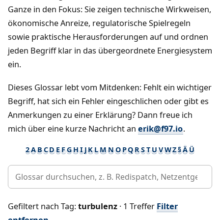
Ganze in den Fokus: Sie zeigen technische Wirkweisen,
ökonomische Anreize, regulatorische Spielregeln
sowie praktische Herausforderungen auf und ordnen
jeden Begriff klar in das übergeordnete Energiesystem
ein.
Dieses Glossar lebt vom Mitdenken: Fehlt ein wichtiger
Begriff, hat sich ein Fehler eingeschlichen oder gibt es
Anmerkungen zu einer Erklärung? Dann freue ich
mich über eine kurze Nachricht an
erik@f97.io
.
2
A
B
C
D
E
F
G
H
I
J
K
L
M
N
O
P
Q
R
S
T
U
V
W
Z
§
Ä
Ü
Gefiltert nach Tag:
turbulenz
· 1 Treffer
Filter
entfernen