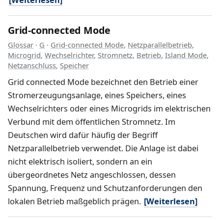
Grid-connected Mode
Glossar
·
G
·
Grid-connected Mode
,
Netzparallelbetrieb
,
Microgrid
,
Wechselrichter
,
Stromnetz
,
Betrieb
,
Island Mode
,
Netzanschluss
,
Speicher
Grid connected Mode bezeichnet den Betrieb einer
Stromerzeugungsanlage, eines Speichers, eines
Wechselrichters oder eines Microgrids im elektrischen
Verbund mit dem öffentlichen Stromnetz. Im
Deutschen wird dafür häufig der Begriff
Netzparallelbetrieb verwendet. Die Anlage ist dabei
nicht elektrisch isoliert, sondern an ein
übergeordnetes Netz angeschlossen, dessen
Spannung, Frequenz und Schutzanforderungen den
lokalen Betrieb maßgeblich prägen.
[Weiterlesen]