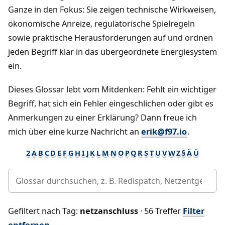
Ganze in den Fokus: Sie zeigen technische Wirkweisen,
ökonomische Anreize, regulatorische Spielregeln
sowie praktische Herausforderungen auf und ordnen
jeden Begriff klar in das übergeordnete Energiesystem
ein.
Dieses Glossar lebt vom Mitdenken: Fehlt ein wichtiger
Begriff, hat sich ein Fehler eingeschlichen oder gibt es
Anmerkungen zu einer Erklärung? Dann freue ich
mich über eine kurze Nachricht an
erik@f97.io
.
2
A
B
C
D
E
F
G
H
I
J
K
L
M
N
O
P
Q
R
S
T
U
V
W
Z
§
Ä
Ü
Gefiltert nach Tag:
netzanschluss
· 56 Treffer
Filter
entfernen