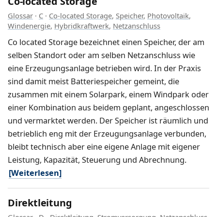
Co-located Storage
Glossar
·
C
·
Co-located Storage
,
Speicher
,
Photovoltaik
,
Windenergie
,
Hybridkraftwerk
,
Netzanschluss
Co located Storage bezeichnet einen Speicher, der am
selben Standort oder am selben Netzanschluss wie
eine Erzeugungsanlage betrieben wird. In der Praxis
sind damit meist Batteriespeicher gemeint, die
zusammen mit einem Solarpark, einem Windpark oder
einer Kombination aus beidem geplant, angeschlossen
und vermarktet werden. Der Speicher ist räumlich und
betrieblich eng mit der Erzeugungsanlage verbunden,
bleibt technisch aber eine eigene Anlage mit eigener
Leistung, Kapazität, Steuerung und Abrechnung.
[Weiterlesen]
Direktleitung
Glossar
·
D
·
Direktleitung
,
Stromversorgung
,
Netzanschluss
,