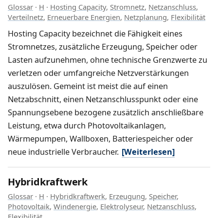
Glossar
·
H
·
Hosting Capacity
,
Stromnetz
,
Netzanschluss
,
Verteilnetz
,
Erneuerbare Energien
,
Netzplanung
,
Flexibilität
Hosting Capacity bezeichnet die Fähigkeit eines
Stromnetzes, zusätzliche Erzeugung, Speicher oder
Lasten aufzunehmen, ohne technische Grenzwerte zu
verletzen oder umfangreiche Netzverstärkungen
auszulösen. Gemeint ist meist die auf einen
Netzabschnitt, einen Netzanschlusspunkt oder eine
Spannungsebene bezogene zusätzlich anschließbare
Leistung, etwa durch Photovoltaikanlagen,
Wärmepumpen, Wallboxen, Batteriespeicher oder
neue industrielle Verbraucher.
[Weiterlesen]
Hybridkraftwerk
Glossar
·
H
·
Hybridkraftwerk
,
Erzeugung
,
Speicher
,
Photovoltaik
,
Windenergie
,
Elektrolyseur
,
Netzanschluss
,
Flexibilität