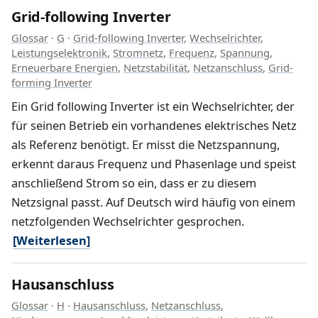
Grid-following Inverter
Glossar
·
G
·
Grid-following Inverter
,
Wechselrichter
,
Leistungselektronik
,
Stromnetz
,
Frequenz
,
Spannung
,
Erneuerbare Energien
,
Netzstabilität
,
Netzanschluss
,
Grid-
forming Inverter
Ein Grid following Inverter ist ein Wechselrichter, der
für seinen Betrieb ein vorhandenes elektrisches Netz
als Referenz benötigt. Er misst die Netzspannung,
erkennt daraus Frequenz und Phasenlage und speist
anschließend Strom so ein, dass er zu diesem
Netzsignal passt. Auf Deutsch wird häufig von einem
netzfolgenden Wechselrichter gesprochen.
[Weiterlesen]
Hausanschluss
Glossar
·
H
·
Hausanschluss
,
Netzanschluss
,