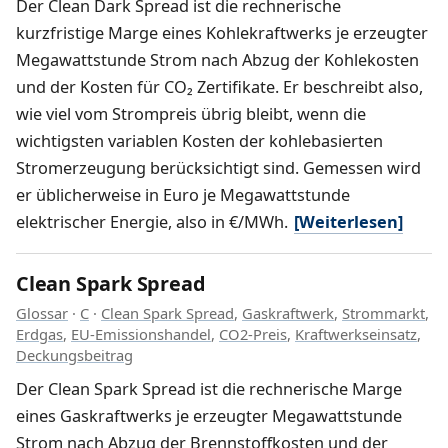
Der Clean Dark Spread ist die rechnerische
kurzfristige Marge eines Kohlekraftwerks je erzeugter
Megawattstunde Strom nach Abzug der Kohlekosten
und der Kosten für CO₂ Zertifikate. Er beschreibt also,
wie viel vom Strompreis übrig bleibt, wenn die
wichtigsten variablen Kosten der kohlebasierten
Stromerzeugung berücksichtigt sind. Gemessen wird
er üblicherweise in Euro je Megawattstunde
elektrischer Energie, also in €/MWh.
[Weiterlesen]
Clean Spark Spread
Glossar
·
C
·
Clean Spark Spread
,
Gaskraftwerk
,
Strommarkt
,
Erdgas
,
EU-Emissionshandel
,
CO2-Preis
,
Kraftwerkseinsatz
,
Deckungsbeitrag
Der Clean Spark Spread ist die rechnerische Marge
eines Gaskraftwerks je erzeugter Megawattstunde
Strom nach Abzug der Brennstoffkosten und der