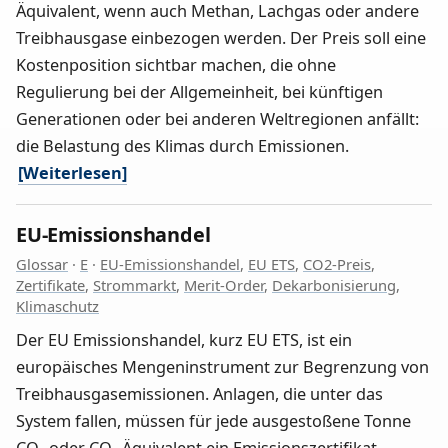
Äquivalent, wenn auch Methan, Lachgas oder andere
Treibhausgase einbezogen werden. Der Preis soll eine
Kostenposition sichtbar machen, die ohne
Regulierung bei der Allgemeinheit, bei künftigen
Generationen oder bei anderen Weltregionen anfällt:
die Belastung des Klimas durch Emissionen.
[Weiterlesen]
EU-Emissionshandel
Glossar
·
E
·
EU-Emissionshandel
,
EU ETS
,
CO2-Preis
,
Zertifikate
,
Strommarkt
,
Merit-Order
,
Dekarbonisierung
,
Klimaschutz
Der EU Emissionshandel, kurz EU ETS, ist ein
europäisches Mengeninstrument zur Begrenzung von
Treibhausgasemissionen. Anlagen, die unter das
System fallen, müssen für jede ausgestoßene Tonne
CO₂ oder CO₂ Äquivalent ein Emissionszertifikat