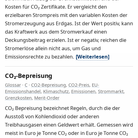
Kosten für CO₂ Zertifikate. Er vergleicht den
erzielbaren Strompreis mit den variablen Kosten der
Stromerzeugung aus Erdgas. Ist der Wert positiv, kann
das Kraftwerk aus dem Stromverkauf einen
Deckungsbeitrag erzielen. Ist er negativ, reichen die
Stromerlöse allein nicht aus, um Gas und
Emissionsrechte zu bezahlen.
[Weiterlesen]
CO₂-Bepreisung
Glossar
·
C
·
CO2-Bepreisung
,
CO2-Preis
,
EU-
Emissionshandel
,
Klimaschutz
,
Emissionen
,
Strommarkt
,
Grenzkosten
,
Merit-Order
CO₂ Bepreisung bezeichnet Regeln, durch die der
Ausstoß von Kohlendioxid oder anderen
Treibhausgasen einen Geldwert erhält. Gemessen wird
meist in Euro je Tonne CO₂ oder in Euro je Tonne CO₂