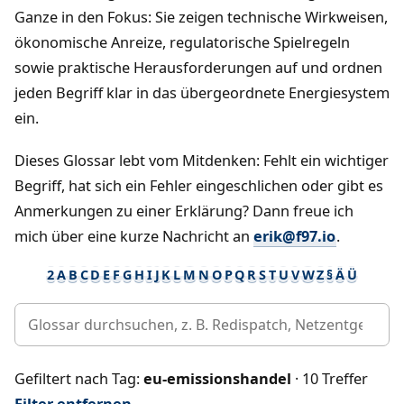
Ganze in den Fokus: Sie zeigen technische Wirkweisen,
ökonomische Anreize, regulatorische Spielregeln
sowie praktische Herausforderungen auf und ordnen
jeden Begriff klar in das übergeordnete Energiesystem
ein.
Dieses Glossar lebt vom Mitdenken: Fehlt ein wichtiger
Begriff, hat sich ein Fehler eingeschlichen oder gibt es
Anmerkungen zu einer Erklärung? Dann freue ich
mich über eine kurze Nachricht an
erik@f97.io
.
2
A
B
C
D
E
F
G
H
I
J
K
L
M
N
O
P
Q
R
S
T
U
V
W
Z
§
Ä
Ü
Gefiltert nach Tag:
eu-emissionshandel
· 10 Treffer
Filter entfernen