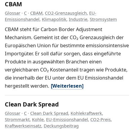
CBAM
Glossar
·
C
·
CBAM
,
CO2-Grenzausgleich
,
EU-
Emissionshandel
,
Klimapolitik
,
Industrie
,
Stromsystem
CBAM steht für Carbon Border Adjustment
Mechanism. Gemeint ist der CO₂ Grenzausgleich der
Europäischen Union für bestimmte emissionsintensive
Importgüter. Er soll dafür sorgen, dass eingeführte
Produkte in ausgewählten Branchen einen
vergleichbaren CO₂ Kostenanteil tragen wie Produkte,
die innerhalb der EU unter dem EU Emissionshandel
hergestellt werden.
[Weiterlesen]
Clean Dark Spread
Glossar
·
C
·
Clean Dark Spread
,
Kohlekraftwerk
,
Strommarkt
,
Kohle
,
EU-Emissionshandel
,
CO2-Preis
,
Kraftwerkseinsatz
,
Deckungsbeitrag