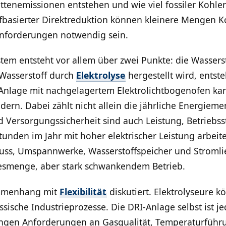
ettenemissionen entstehen und wie viel fossiler Kohl
ffbasierter Direktreduktion können kleinere Mengen K
anforderungen notwendig sein.
em entsteht vor allem über zwei Punkte: die Wasser
Wasserstoff durch
Elektrolyse
hergestellt wird, entste
Anlage mit nachgelagertem Elektrolichtbogenofen ka
dern. Dabei zählt nicht allein die jährliche Energieme
 Versorgungssicherheit sind auch Leistung, Betriebss
Stunden im Jahr mit hoher elektrischer Leistung arbeitet
ss, Umspannwerke, Wasserstoffspeicher und Stromlief
resmenge, aber stark schwankendem Betrieb.
ammenhang mit
Flexibilität
diskutiert. Elektrolyseure k
ssische Industrieprozesse. Die DRI-Anlage selbst ist je
ngen Anforderungen an Gasqualität, Temperaturführu