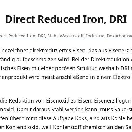
Direct Reduced Iron, DRI
rect Reduced Iron
,
DRI
,
Stahl
,
Wasserstoff
,
Industrie
,
Dekarbonisi
 bezeichnet direktreduziertes Eisen, das aus Eisenerz 
tändig aufgeschmolzen wird. Bei der Direktreduktion 
lisches Eisen mit einer porösen Struktur, weshalb DR
chenprodukt wird meist anschließend in einem Elektro
ie Reduktion von Eisenoxid zu Eisen. Eisenerz liegt nic
noxid. Damit daraus Stahl werden kann, muss Sauerst
en übernimmt diese Aufgabe Koks, also aus Kohle herg
 Kohlendioxid, weil Kohlenstoff chemisch an den Sa