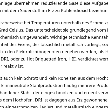
-Anlage übernehmen reduzierende Gase diese Aufgab
en mit dem Sauerstoff im Erz zu Kohlendioxid bezieh
pischerweise bei Temperaturen unterhalb des Schmelzp
 Grad Celsius. Das unterscheidet sie grundlegend vom
er chemisch umgewandelt. Wichtige technische Kennzah
nteil des Eisens, der tatsächlich metallisch vorliegt, 
t in den Elektrolichtbogenofen gegeben werden, als 
 DRI, oder zu Hot Briquetted Iron, HBI, verdichtet wer
 reaktiv ist.
s ist auch kein Schrott und kein Roheisen aus dem Hoc
r klimaneutrale Stahlproduktion häufig mehrere Produ
orhandener Stahl, der eingeschmolzen und erneut verw
s dem Hochofen. DRI ist dagegen aus Erz gewonnenes,
ch eingeschmolzen, legiert und metallurgisch eingest