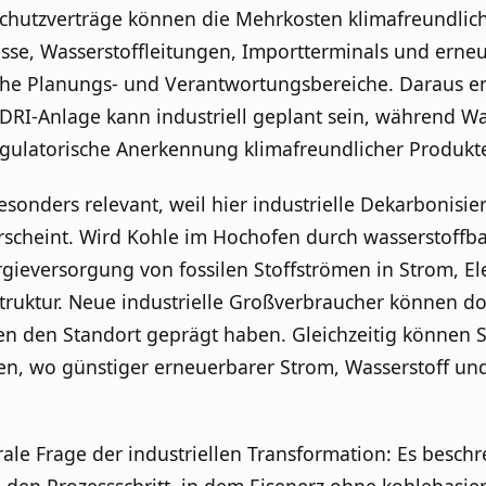
chutzverträge können die Mehrkosten klimafreundlich
se, Wasserstoffleitungen, Importterminals und ern
liche Planungs- und Verantwortungsbereiche. Daraus e
RI-Anlage kann industriell geplant sein, während Wass
ulatorische Anerkennung klimafreundlicher Produkte 
sonders relevant, weil hier industrielle Dekarbonisie
rscheint. Wird Kohle im Hochofen durch wasserstoffbas
ergieversorgung von fossilen Stoffströmen in Strom, El
struktur. Neue industrielle Großverbraucher können do
fen den Standort geprägt haben. Gleichzeitig können
en, wo günstiger erneuerbarer Strom, Wasserstoff und
rale Frage der industriellen Transformation: Es beschr