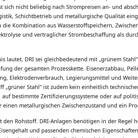
st sich nicht beliebig nach Strompreisen an- und absc
gistik, Schichtbetrieb und metallurgische Qualität e
rch die Kombination aus Wasserstoffspeichern, Zwisch
ktrolyse und vertraglicher Strombeschaffung als durc
nis lautet, DRI sei gleichbedeutend mit „grünem Stahl“
rüfung der gesamten Prozesskette. Eisenerzabbau, Pell
g, Elektrodenverbrauch, Legierungsmittel und Weite
f „grüner Stahl“ ist zudem kein einheitlich technischer
uf bestimmte Zertifizierungssysteme oder auf politis
 einen metallurgischen Zwischenzustand und ein Pro
ft den Rohstoff. DRI-Anlagen benötigen in der Regel 
Eisengehalt und passenden chemischen Eigenschaften. 