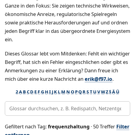
Ganze in den Fokus: Sie zeigen technische Wirkweisen,
ökonomische Anreize, regulatorische Spielregeln
sowie praktische Herausforderungen auf und ordnen
jeden Begriff klar in das übergeordnete Energiesystem
ein.
Dieses Glossar lebt vom Mitdenken: Fehlt ein wichtiger
Begriff, hat sich ein Fehler eingeschlichen oder gibt es
Anmerkungen zu einer Erklärung? Dann freue ich
mich über eine kurze Nachricht an
erik@f97.io
.
2
A
B
C
D
E
F
G
H
I
J
K
L
M
N
O
P
Q
R
S
T
U
V
W
Z
§
Ä
Ü
Gefiltert nach Tag:
frequenzhaltung
· 50 Treffer
Filter
entfernen