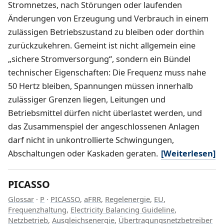
Stromnetzes, nach Störungen oder laufenden
Änderungen von Erzeugung und Verbrauch in einem
zulässigen Betriebszustand zu bleiben oder dorthin
zurückzukehren. Gemeint ist nicht allgemein eine
„sichere Stromversorgung“, sondern ein Bündel
technischer Eigenschaften: Die Frequenz muss nahe
50 Hertz bleiben, Spannungen müssen innerhalb
zulässiger Grenzen liegen, Leitungen und
Betriebsmittel dürfen nicht überlastet werden, und
das Zusammenspiel der angeschlossenen Anlagen
darf nicht in unkontrollierte Schwingungen,
Abschaltungen oder Kaskaden geraten.
[Weiterlesen]
PICASSO
Glossar
·
P
·
PICASSO
,
aFRR
,
Regelenergie
,
EU
,
Frequenzhaltung
,
Electricity Balancing Guideline
,
Netzbetrieb
,
Ausgleichsenergie
,
Übertragungsnetzbetreiber