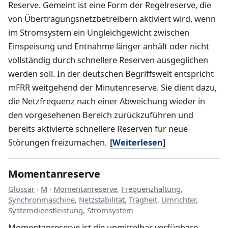
Reserve. Gemeint ist eine Form der Regelreserve, die
von Übertragungsnetzbetreibern aktiviert wird, wenn
im Stromsystem ein Ungleichgewicht zwischen
Einspeisung und Entnahme länger anhält oder nicht
vollständig durch schnellere Reserven ausgeglichen
werden soll. In der deutschen Begriffswelt entspricht
mFRR weitgehend der Minutenreserve. Sie dient dazu,
die Netzfrequenz nach einer Abweichung wieder in
den vorgesehenen Bereich zurückzuführen und
bereits aktivierte schnellere Reserven für neue
Störungen freizumachen.
[Weiterlesen]
Momentanreserve
Glossar
·
M
·
Momentanreserve
,
Frequenzhaltung
,
Synchronmaschine
,
Netzstabilität
,
Trägheit
,
Umrichter
,
Systemdienstleistung
,
Stromsystem
Momentanreserve ist die unmittelbar verfügbare