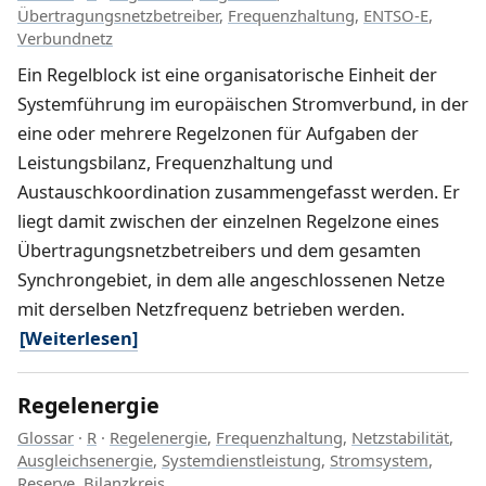
Übertragungsnetzbetreiber
,
Frequenzhaltung
,
ENTSO-E
,
Verbundnetz
Ein Regelblock ist eine organisatorische Einheit der
Systemführung im europäischen Stromverbund, in der
eine oder mehrere Regelzonen für Aufgaben der
Leistungsbilanz, Frequenzhaltung und
Austauschkoordination zusammengefasst werden. Er
liegt damit zwischen der einzelnen Regelzone eines
Übertragungsnetzbetreibers und dem gesamten
Synchrongebiet, in dem alle angeschlossenen Netze
mit derselben Netzfrequenz betrieben werden.
[Weiterlesen]
Regelenergie
Glossar
·
R
·
Regelenergie
,
Frequenzhaltung
,
Netzstabilität
,
Ausgleichsenergie
,
Systemdienstleistung
,
Stromsystem
,
Reserve
,
Bilanzkreis