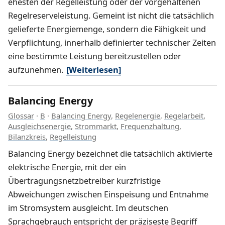
ehesten der Regelleistung oder der vorgehaltenen
Regelreserveleistung. Gemeint ist nicht die tatsächlich
gelieferte Energiemenge, sondern die Fähigkeit und
Verpflichtung, innerhalb definierter technischer Zeiten
eine bestimmte Leistung bereitzustellen oder
aufzunehmen.
[Weiterlesen]
Balancing Energy
Glossar
·
B
·
Balancing Energy
,
Regelenergie
,
Regelarbeit
,
Ausgleichsenergie
,
Strommarkt
,
Frequenzhaltung
,
Bilanzkreis
,
Regelleistung
Balancing Energy bezeichnet die tatsächlich aktivierte
elektrische Energie, mit der ein
Übertragungsnetzbetreiber kurzfristige
Abweichungen zwischen Einspeisung und Entnahme
im Stromsystem ausgleicht. Im deutschen
Sprachgebrauch entspricht der präziseste Begriff