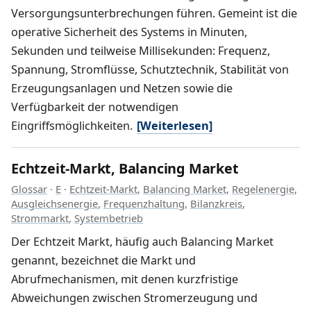
Versorgungsunterbrechungen führen. Gemeint ist die
operative Sicherheit des Systems in Minuten,
Sekunden und teilweise Millisekunden: Frequenz,
Spannung, Stromflüsse, Schutztechnik, Stabilität von
Erzeugungsanlagen und Netzen sowie die
Verfügbarkeit der notwendigen
Eingriffsmöglichkeiten.
[Weiterlesen]
Echtzeit-Markt, Balancing Market
Glossar
·
E
·
Echtzeit-Markt
,
Balancing Market
,
Regelenergie
,
Ausgleichsenergie
,
Frequenzhaltung
,
Bilanzkreis
,
Strommarkt
,
Systembetrieb
Der Echtzeit Markt, häufig auch Balancing Market
genannt, bezeichnet die Markt und
Abrufmechanismen, mit denen kurzfristige
Abweichungen zwischen Stromerzeugung und