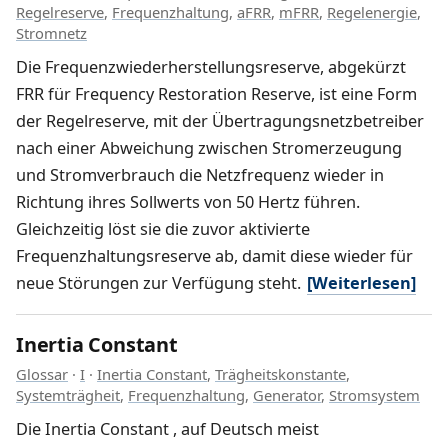
Regelreserve
,
Frequenzhaltung
,
aFRR
,
mFRR
,
Regelenergie
,
Stromnetz
Die Frequenzwiederherstellungsreserve, abgekürzt
FRR für Frequency Restoration Reserve, ist eine Form
der Regelreserve, mit der Übertragungsnetzbetreiber
nach einer Abweichung zwischen Stromerzeugung
und Stromverbrauch die Netzfrequenz wieder in
Richtung ihres Sollwerts von 50 Hertz führen.
Gleichzeitig löst sie die zuvor aktivierte
Frequenzhaltungsreserve ab, damit diese wieder für
neue Störungen zur Verfügung steht.
[Weiterlesen]
Inertia Constant
Glossar
·
I
·
Inertia Constant
,
Trägheitskonstante
,
Systemträgheit
,
Frequenzhaltung
,
Generator
,
Stromsystem
Die Inertia Constant , auf Deutsch meist