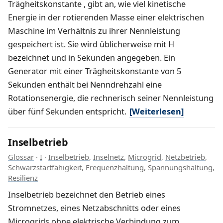
Trägheitskonstante , gibt an, wie viel kinetische
Energie in der rotierenden Masse einer elektrischen
Maschine im Verhältnis zu ihrer Nennleistung
gespeichert ist. Sie wird üblicherweise mit H
bezeichnet und in Sekunden angegeben. Ein
Generator mit einer Trägheitskonstante von 5
Sekunden enthält bei Nenndrehzahl eine
Rotationsenergie, die rechnerisch seiner Nennleistung
über fünf Sekunden entspricht.
[Weiterlesen]
Inselbetrieb
Glossar
·
I
·
Inselbetrieb
,
Inselnetz
,
Microgrid
,
Netzbetrieb
,
Schwarzstartfähigkeit
,
Frequenzhaltung
,
Spannungshaltung
,
Resilienz
Inselbetrieb bezeichnet den Betrieb eines
Stromnetzes, eines Netzabschnitts oder eines
Microgrids ohne elektrische Verbindung zum