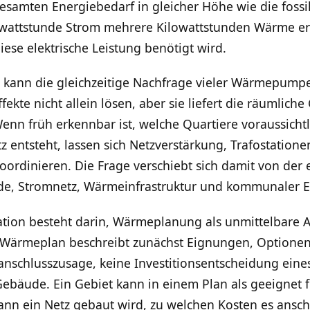
gesamten Energiebedarf in gleicher Höhe wie die fos
attstunde Strom mehrere Kilowattstunden Wärme er
iese elektrische Leistung benötigt wird.
 kann die gleichzeitige Nachfrage vieler Wärmepumpen
te nicht allein lösen, aber sie liefert die räumliche
 früh erkennbar ist, welche Quartiere voraussichtlich
ntsteht, lassen sich Netzverstärkung, Trafostatione
oordinieren. Die Frage verschiebt sich damit von der
, Stromnetz, Wärmeinfrastruktur und kommunaler E
tation besteht darin, Wärmeplanung als unmittelbare 
in Wärmeplan beschreibt zunächst Eignungen, Optione
zanschlusszusage, keine Investitionsentscheidung ei
Gebäude. Ein Gebiet kann in einem Plan als geeignet 
wann ein Netz gebaut wird, zu welchen Kosten es ansc