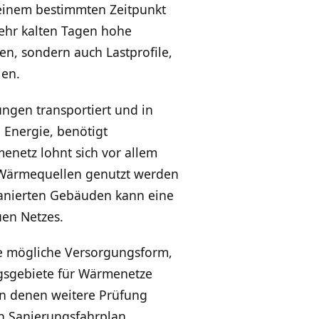
u einem bestimmten Zeitpunkt
sehr kalten Tagen hohe
n, sondern auch Lastprofile,
len.
ngen transportiert und in
 Energie, benötigt
netz lohnt sich vor allem
 Wärmequellen genutzt werden
sanierten Gebäuden kann eine
uen Netzes.
e mögliche Versorgungsform,
gsgebiete für Wärmenetze
in denen weitere Prüfung
in Sanierungsfahrplan