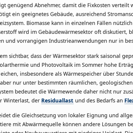
igt genügend Abnehmer, damit die Fixkosten verteilt
igt ein geeignetes Gebäude, ausreichend Stromansch
izsystem. Biomasse kann in einzelnen Fällen nützlich 
stoff wird im Gebäudewärmesektor oft diskutiert, b
n und vorrangigen Industrieanwendungen nur in beso
sichtbar, dass der Wärmesektor stark saisonal geprä
Solarthermie und Photovoltaik im Sommer hohe Erträg
gleichen, insbesondere als Wärmespeicher über Stund
aber nur unter bestimmten räumlichen, geologischen 
ystem bedeutet die Wärmewende daher nicht nur zusä
 Winterlast, der
Residuallast
und des Bedarfs an
Fle
idet die Gleichsetzung von lokaler Eignung und allge
tiere mit Abwärmequelle können andere Lösungen ben