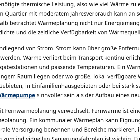
benötigte thermische Leistung, also wie viel Wärme z
Ein Quartier mit moderatem Jahresverbrauch kann an 
halb betrachtet Wärmeplanung nicht nur Energiemenge
chte und die zeitliche Verfügbarkeit von Wärmequel
ndlegend von Strom. Strom kann über große Entfernu
werden. Wärme verliert beim Transport kontinuierlich
gabestationen und passende Temperaturen. Ein Wärme
 engem Raum liegen oder wo große, lokal verfügbare
Gebieten, in Einfamilienhausgebieten oder bei stark 
Wärmepumpe
sinnvoller sein als der Aufbau eines ne
t Fernwärmeplanung verwechselt. Fernwärme ist ein
ärmeplanung. Ein kommunaler Wärmeplan kann Eignun
trale Versorgung benennen und Bereiche markieren, 
g zum individuellen Sanierungsfahrplan ist wichtig. E