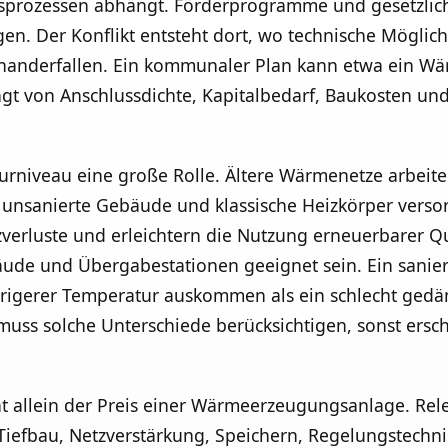
nsprozessen abhängt. Förderprogramme und gesetzlic
n. Der Konflikt entsteht dort, wo technische Möglich
einanderfallen. Ein kommunaler Plan kann etwa ein W
ängt von Anschlussdichte, Kapitalbedarf, Baukosten un
urniveau eine große Rolle. Ältere Wärmenetze arbeite
e unsanierte Gebäude und klassische Heizkörper verso
erluste und erleichtern die Nutzung erneuerbarer Que
de und Übergabestationen geeignet sein. Ein sanie
drigerer Temperatur auskommen als ein schlecht ged
ss solche Unterschiede berücksichtigen, sonst ersche
cht allein der Preis einer Wärmeerzeugungsanlage. Rel
Tiefbau, Netzverstärkung, Speichern, Regelungstechni