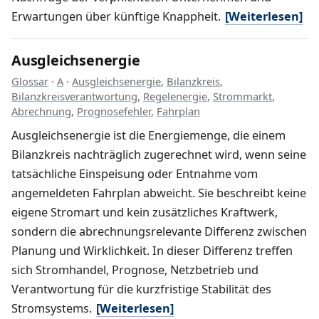
Erwartungen über künftige Knappheit.
[Weiterlesen]
Ausgleichsenergie
Glossar
·
A
·
Ausgleichsenergie
,
Bilanzkreis
,
Bilanzkreisverantwortung
,
Regelenergie
,
Strommarkt
,
Abrechnung
,
Prognosefehler
,
Fahrplan
Ausgleichsenergie ist die Energiemenge, die einem
Bilanzkreis nachträglich zugerechnet wird, wenn seine
tatsächliche Einspeisung oder Entnahme vom
angemeldeten Fahrplan abweicht. Sie beschreibt keine
eigene Stromart und kein zusätzliches Kraftwerk,
sondern die abrechnungsrelevante Differenz zwischen
Planung und Wirklichkeit. In dieser Differenz treffen
sich Stromhandel, Prognose, Netzbetrieb und
Verantwortung für die kurzfristige Stabilität des
Stromsystems.
[Weiterlesen]