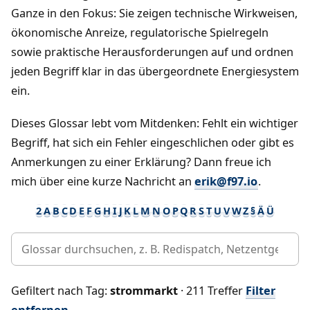
Ganze in den Fokus: Sie zeigen technische Wirkweisen,
ökonomische Anreize, regulatorische Spielregeln
sowie praktische Herausforderungen auf und ordnen
jeden Begriff klar in das übergeordnete Energiesystem
ein.
Dieses Glossar lebt vom Mitdenken: Fehlt ein wichtiger
Begriff, hat sich ein Fehler eingeschlichen oder gibt es
Anmerkungen zu einer Erklärung? Dann freue ich
mich über eine kurze Nachricht an
erik@f97.io
.
2
A
B
C
D
E
F
G
H
I
J
K
L
M
N
O
P
Q
R
S
T
U
V
W
Z
§
Ä
Ü
Gefiltert nach Tag:
strommarkt
· 211 Treffer
Filter
entfernen