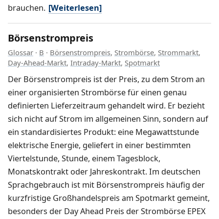
brauchen.
[Weiterlesen]
Börsenstrompreis
Glossar
·
B
·
Börsenstrompreis
,
Strombörse
,
Strommarkt
,
Day-Ahead-Markt
,
Intraday-Markt
,
Spotmarkt
Der Börsenstrompreis ist der Preis, zu dem Strom an
einer organisierten Strombörse für einen genau
definierten Lieferzeitraum gehandelt wird. Er bezieht
sich nicht auf Strom im allgemeinen Sinn, sondern auf
ein standardisiertes Produkt: eine Megawattstunde
elektrische Energie, geliefert in einer bestimmten
Viertelstunde, Stunde, einem Tagesblock,
Monatskontrakt oder Jahreskontrakt. Im deutschen
Sprachgebrauch ist mit Börsenstrompreis häufig der
kurzfristige Großhandelspreis am Spotmarkt gemeint,
besonders der Day Ahead Preis der Strombörse EPEX