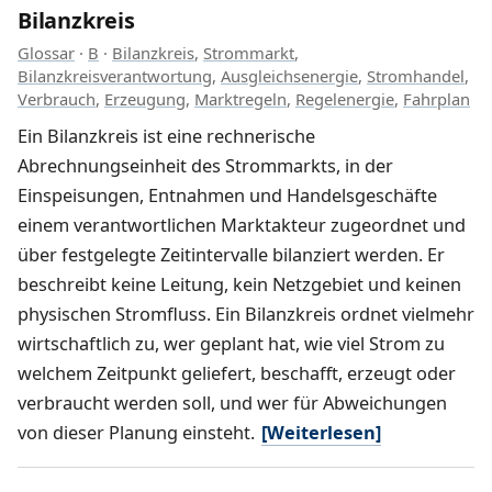
Bilanzkreis
Glossar
·
B
·
Bilanzkreis
,
Strommarkt
,
Bilanzkreisverantwortung
,
Ausgleichsenergie
,
Stromhandel
,
Verbrauch
,
Erzeugung
,
Marktregeln
,
Regelenergie
,
Fahrplan
Ein Bilanzkreis ist eine rechnerische
Abrechnungseinheit des Strommarkts, in der
Einspeisungen, Entnahmen und Handelsgeschäfte
einem verantwortlichen Marktakteur zugeordnet und
über festgelegte Zeitintervalle bilanziert werden. Er
beschreibt keine Leitung, kein Netzgebiet und keinen
physischen Stromfluss. Ein Bilanzkreis ordnet vielmehr
wirtschaftlich zu, wer geplant hat, wie viel Strom zu
welchem Zeitpunkt geliefert, beschafft, erzeugt oder
verbraucht werden soll, und wer für Abweichungen
von dieser Planung einsteht.
[Weiterlesen]