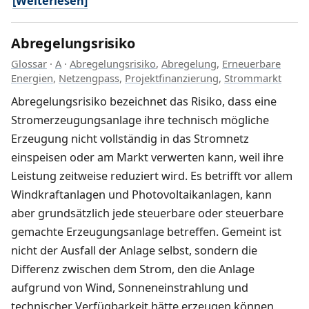
[Weiterlesen]
Abregelungsrisiko
Glossar
·
A
·
Abregelungsrisiko
,
Abregelung
,
Erneuerbare
Energien
,
Netzengpass
,
Projektfinanzierung
,
Strommarkt
Abregelungsrisiko bezeichnet das Risiko, dass eine
Stromerzeugungsanlage ihre technisch mögliche
Erzeugung nicht vollständig in das Stromnetz
einspeisen oder am Markt verwerten kann, weil ihre
Leistung zeitweise reduziert wird. Es betrifft vor allem
Windkraftanlagen und Photovoltaikanlagen, kann
aber grundsätzlich jede steuerbare oder steuerbare
gemachte Erzeugungsanlage betreffen. Gemeint ist
nicht der Ausfall der Anlage selbst, sondern die
Differenz zwischen dem Strom, den die Anlage
aufgrund von Wind, Sonneneinstrahlung und
technischer Verfügbarkeit hätte erzeugen können,