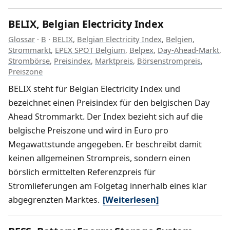
BELIX, Belgian Electricity Index
Glossar
·
B
·
BELIX
,
Belgian Electricity Index
,
Belgien
,
Strommarkt
,
EPEX SPOT Belgium
,
Belpex
,
Day-Ahead-Markt
,
Strombörse
,
Preisindex
,
Marktpreis
,
Börsenstrompreis
,
Preiszone
BELIX steht für Belgian Electricity Index und
bezeichnet einen Preisindex für den belgischen Day
Ahead Strommarkt. Der Index bezieht sich auf die
belgische Preiszone und wird in Euro pro
Megawattstunde angegeben. Er beschreibt damit
keinen allgemeinen Strompreis, sondern einen
börslich ermittelten Referenzpreis für
Stromlieferungen am Folgetag innerhalb eines klar
abgegrenzten Marktes.
[Weiterlesen]