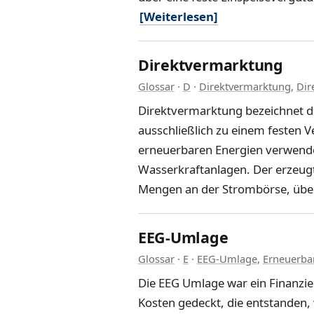
[Weiterlesen]
Direktvermarktung
Glossar
·
D
·
Direktvermarktung
,
Dir
Direktvermarktung bezeichnet d
ausschließlich zu einem festen 
erneuerbaren Energien verwende
Wasserkraftanlagen. Der erzeugt
Mengen an der Strombörse, über 
EEG-Umlage
Glossar
·
E
·
EEG-Umlage
,
Erneuerba
Die EEG Umlage war ein Finanzi
Kosten gedeckt, die entstanden