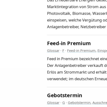
Marktintegration von Strom aus 
Photovoltaik, Biomasse, Wasser
einspeisen, welche Vergütung ode
Anlagenbetreiber, Netzbetreibe
Feed-in Premium
Glossar
·
F
·
Feed-in Premium
,
Einsp
Feed in Premium bezeichnet eine
Der Anlagenbetreiber verkauft de
Erlös am Strommarkt und erhält 
verwendet; im deutschen Erneuer
Gebotstermin
Glossar
·
G
·
Gebotstermin
,
Ausschr