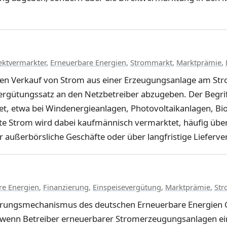
ektvermarkter
,
Erneuerbare Energien
,
Strommarkt
,
Marktprämie
,
en Verkauf von Strom aus einer Erzeugungsanlage am Str
Vergütungssatz an den Netzbetreiber abzugeben. Der Begrif
t, etwa bei Windenergieanlagen, Photovoltaikanlagen, B
e Strom wird dabei kaufmännisch vermarktet, häufig über 
außerbörsliche Geschäfte oder über langfristige Lieferve
re Energien
,
Finanzierung
,
Einspeisevergütung
,
Marktprämie
,
Str
erungsmechanismus des deutschen Erneuerbare Energien G
, wenn Betreiber erneuerbarer Stromerzeugungsanlagen ei