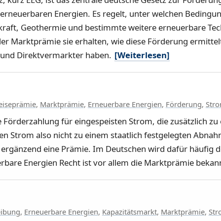
erneuerbaren Energien. Es regelt, unter welchen Bedingu
kraft, Geothermie und bestimmte weitere erneuerbare Tec
r Marktprämie sie erhalten, wie diese Förderung ermittelt
r und Direktvermarkter haben.
[Weiterlesen]
eiseprämie
,
Marktprämie
,
Erneuerbare Energien
,
Förderung
,
Str
 Förderzahlung für eingespeisten Strom, die zusätzlich zu
n Strom also nicht zu einem staatlich festgelegten Abnahm
ergänzend eine Prämie. Im Deutschen wird dafür häufig d
bare Energien Recht ist vor allem die Marktprämie bekan
eibung
,
Erneuerbare Energien
,
Kapazitätsmarkt
,
Marktprämie
,
Str