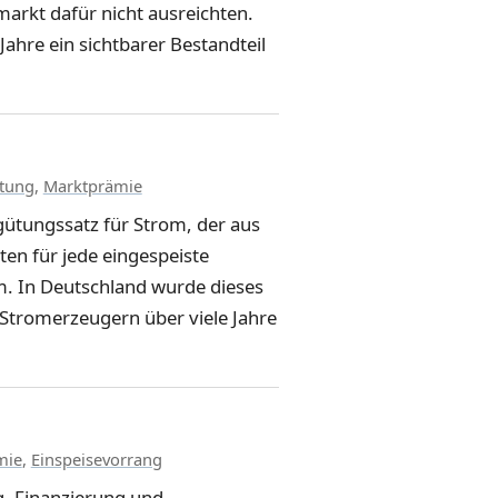
arkt dafür nicht ausreichten.
hre ein sichtbarer Bestandteil
tung
,
Marktprämie
rgütungssatz für Strom, der aus
en für jede eingespeiste
m. In Deutschland wurde dieses
Stromerzeugern über viele Jahre
mie
,
Einspeisevorrang
g, Finanzierung und