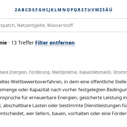
2
A
B
C
D
E
F
G
H
I
J
K
L
M
N
O
P
Q
R
S
T
U
V
W
Z
§
Ä
Ü
mie
· 13 Treffer
Filter entfernen
bare Energien
,
Förderung
,
Marktprämie
,
Kapazitätsmarkt
,
Strom
eltes Wettbewerbsverfahren, in dem eine öffentliche Stelle
iemenge oder Kapazität nach vorher festgelegten Bedingu
ansprüche für erneuerbare Energien, gesicherte Leistung i
l, abschaltbare Lasten oder bestimmte Dienstleistungen fü
tscheidet, wer liefern, bauen, vorhalten oder eine Förder