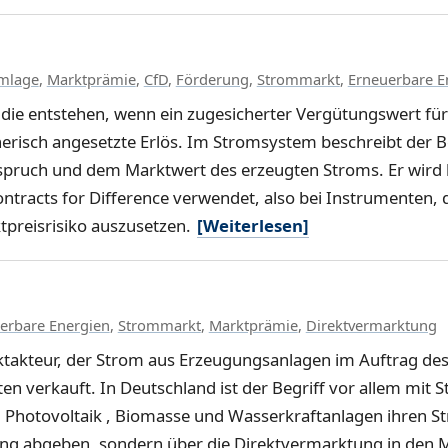
mlage
,
Marktprämie
,
CfD
,
Förderung
,
Strommarkt
,
Erneuerbare E
, die entstehen, wenn ein zugesicherter Vergütungswert fü
erisch angesetzte Erlös. Im Stromsystem beschreibt der Beg
pruch und dem Marktwert des erzeugten Stroms. Er wird 
tracts for Difference verwendet, also bei Instrumenten, d
tpreisrisiko auszusetzen.
[Weiterlesen]
erbare Energien
,
Strommarkt
,
Marktprämie
,
Direktvermarktung
rktakteur, der Strom aus Erzeugungsanlagen im Auftrag de
 verkauft. In Deutschland ist der Begriff vor allem mit 
 , Photovoltaik , Biomasse und Wasserkraftanlagen ihren S
tung abgeben, sondern über die Direktvermarktung in den