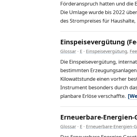
Förderanspruch hatten und die 
Die Umlage wurde bis 2022 über 
des Strompreises für Haushalte
Einspeisevergütung (Fee
Glossar
·
E
·
Einspeisevergütung
,
Fee
Die Einspeisevergütung, internati
bestimmten Erzeugungsanlagen in
Kilowattstunde einen vorher bes
Instrument besonders durch das
planbare Erlöse verschaffte.
[We
Erneuerbare-Energien-G
Glossar
·
E
·
Erneuerbare-Energien-G
Das Erneuerbare Energien Gesetz