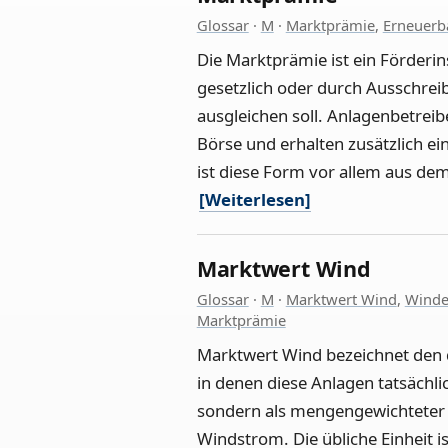
Glossar
·
M
·
Marktprämie
,
Erneuerb
Die Marktprämie ist ein Förderi
gesetzlich oder durch Ausschr
ausgleichen soll. Anlagenbetreib
Börse und erhalten zusätzlich e
ist diese Form vor allem aus d
[Weiterlesen]
Marktwert Wind
Glossar
·
M
·
Marktwert Wind
,
Winde
Marktprämie
Marktwert Wind bezeichnet den d
in denen diese Anlagen tatsächlic
sondern als mengengewichteter D
Windstrom. Die übliche Einheit i