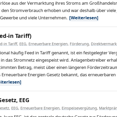
Erlöse aus der Vermarktung ihres Stroms am Großhandelsm
den Stromverbrauch erhoben und war deshalb über viele Ja
, Gewerbe und viele Unternehmen.
[Weiterlesen]
d-in Tariff)
d-in Tariff
,
EEG
,
Erneuerbare Energien
,
Förderung
,
Direktvermark
onal häufig Feed in Tariff genannt, ist ein festgelegter Ve
 das Stromnetz eingespeist wird. Anlagenbetreiber erhalt
timmten Betrag, meist über einen längeren Förderzeitrau
 Erneuerbare Energien Gesetz bekannt, das erneuerbaren 
iterlesen]
esetz, EEG
esetz
,
EEG
,
Erneuerbare Energien
,
Einspeisevergütung
,
Marktprä
, kurz EEG, ist das zentrale deutsche Gesetz zur Förderun