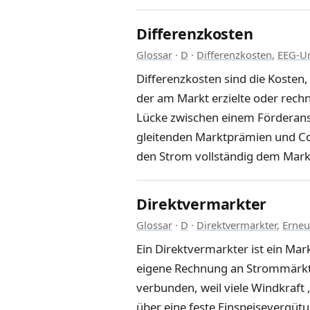
Differenzkosten
Glossar
·
D
·
Differenzkosten
,
EEG-U
Differenzkosten sind die Kosten
der am Markt erzielte oder rechn
Lücke zwischen einem Förderans
gleitenden Marktprämien und Con
den Strom vollständig dem Mark
Direktvermarkter
Glossar
·
D
·
Direktvermarkter
,
Erneu
Ein Direktvermarkter ist ein Ma
eigene Rechnung an Strommärkten
verbunden, weil viele Windkraft
über eine feste Einspeisevergü