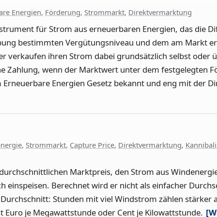
are Energien
,
Förderung
,
Strommarkt
,
Direktvermarktung
nstrument für Strom aus erneuerbaren Energien, das die D
eibung bestimmten Vergütungsniveau und dem am Markt er
er verkaufen ihren Strom dabei grundsätzlich selbst oder ü
ine Zahlung, wenn der Marktwert unter dem festgelegten Fö
em Erneuerbare Energien Gesetz bekannt und eng mit der 
nergie
,
Strommarkt
,
Capture Price
,
Direktvermarktung
,
Kannibali
urchschnittlichen Marktpreis, den Strom aus Windenergiea
h einspeisen. Berechnet wird er nicht als einfacher Durchsc
urchschnitt: Stunden mit viel Windstrom zählen stärker 
st Euro je Megawattstunde oder Cent je Kilowattstunde.
[W