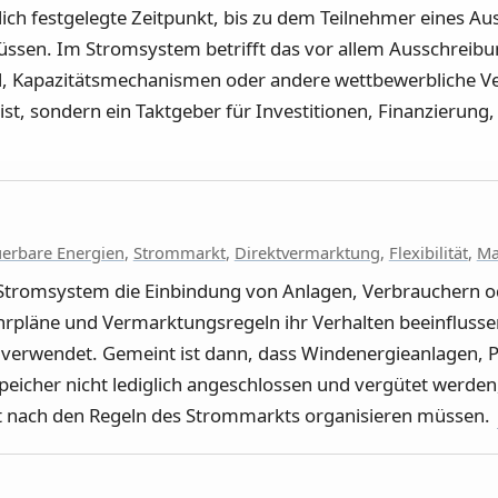
lich festgelegte Zeitpunkt, bis zu dem Teilnehmer eines A
üssen. Im Stromsystem betrifft das vor allem Ausschreibu
el, Kapazitätsmechanismen oder andere wettbewerbliche V
st, sondern ein Taktgeber für Investitionen, Finanzierung
erbare Energien
,
Strommarkt
,
Direktvermarktung
,
Flexibilität
,
Ma
 Stromsystem die Einbindung von Anlagen, Verbrauchern o
hrpläne und Vermarktungsregeln ihr Verhalten beeinflusse
 verwendet. Gemeint ist dann, dass Windenergieanlagen, 
eicher nicht lediglich angeschlossen und vergütet werden
t nach den Regeln des Strommarkts organisieren müssen.