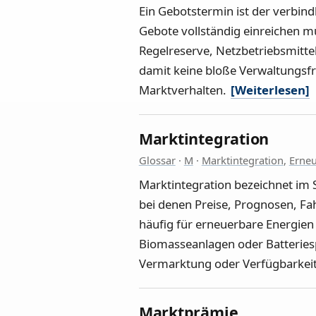
Ein Gebotstermin ist der verbind
Gebote vollständig einreichen m
Regelreserve, Netzbetriebsmitt
damit keine bloße Verwaltungsfri
Marktverhalten.
[Weiterlesen]
Marktintegration
Glossar
·
M
·
Marktintegration
,
Erneu
Marktintegration bezeichnet im
bei denen Preise, Prognosen, Fa
häufig für erneuerbare Energien
Biomasseanlagen oder Batteriesp
Vermarktung oder Verfügbarkei
Marktprämie