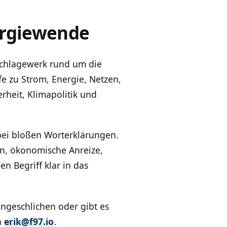
ergiewende
hschlagewerk rund um die
fe zu Strom, Energie, Netzen,
rheit, Klimapolitik und
bei bloßen Worterklärungen.
en, ökonomische Anreize,
n Begriff klar in das
eingeschlichen oder gibt es
n
erik@f97.io
.