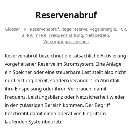
Reservenabruf
Glossar
·
R
·
Reservenabruf
,
Regelreserve
,
Regelenergie
,
FCR
,
aFRR
,
mFRR
,
Frequenzhaltung
,
Netzbetrieb
,
Versorgungssicherheit
Reservenabruf bezeichnet die tatsächliche Aktivierung
vorgehaltener Reserve im Stromsystem. Eine Anlage,
ein Speicher oder eine steuerbare Last stellt also nicht
nur Leistung bereit, sondern verändert im Abruffall
ihre Einspeisung oder ihren Verbrauch, damit
Frequenz, Leistungsbilanz oder Netzsicherheit wieder
in den zulässigen Bereich kommen. Der Begriff
beschreibt damit einen operativen Eingriff im
laufenden Systembetrieb.