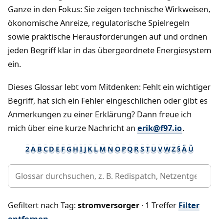
Ganze in den Fokus: Sie zeigen technische Wirkweisen,
ökonomische Anreize, regulatorische Spielregeln
sowie praktische Herausforderungen auf und ordnen
jeden Begriff klar in das übergeordnete Energiesystem
ein.
Dieses Glossar lebt vom Mitdenken: Fehlt ein wichtiger
Begriff, hat sich ein Fehler eingeschlichen oder gibt es
Anmerkungen zu einer Erklärung? Dann freue ich
mich über eine kurze Nachricht an
erik@f97.io
.
2
A
B
C
D
E
F
G
H
I
J
K
L
M
N
O
P
Q
R
S
T
U
V
W
Z
§
Ä
Ü
Gefiltert nach Tag:
stromversorger
· 1 Treffer
Filter
entfernen