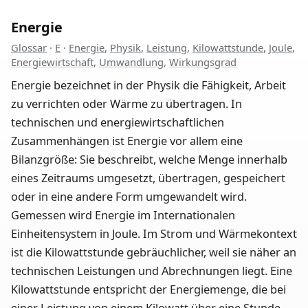
Energie
Glossar
·
E
·
Energie
,
Physik
,
Leistung
,
Kilowattstunde
,
Joule
,
Energiewirtschaft
,
Umwandlung
,
Wirkungsgrad
Energie bezeichnet in der Physik die Fähigkeit, Arbeit
zu verrichten oder Wärme zu übertragen. In
technischen und energiewirtschaftlichen
Zusammenhängen ist Energie vor allem eine
Bilanzgröße: Sie beschreibt, welche Menge innerhalb
eines Zeitraums umgesetzt, übertragen, gespeichert
oder in eine andere Form umgewandelt wird.
Gemessen wird Energie im Internationalen
Einheitensystem in Joule. Im Strom und Wärmekontext
ist die Kilowattstunde gebräuchlicher, weil sie näher an
technischen Leistungen und Abrechnungen liegt. Eine
Kilowattstunde entspricht der Energiemenge, die bei
einer Leistung von einem Kilowatt über eine Stunde