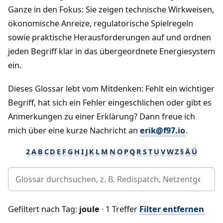
Ganze in den Fokus: Sie zeigen technische Wirkweisen,
ökonomische Anreize, regulatorische Spielregeln
sowie praktische Herausforderungen auf und ordnen
jeden Begriff klar in das übergeordnete Energiesystem
ein.
Dieses Glossar lebt vom Mitdenken: Fehlt ein wichtiger
Begriff, hat sich ein Fehler eingeschlichen oder gibt es
Anmerkungen zu einer Erklärung? Dann freue ich
mich über eine kurze Nachricht an
erik@f97.io
.
2
A
B
C
D
E
F
G
H
I
J
K
L
M
N
O
P
Q
R
S
T
U
V
W
Z
§
Ä
Ü
Gefiltert nach Tag:
joule
· 1 Treffer
Filter entfernen