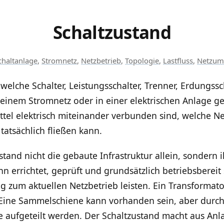
Schaltzustand
chaltanlage
,
Stromnetz
,
Netzbetrieb
,
Topologie
,
Lastfluss
,
Netzum
welche Schalter, Leistungsschalter, Trenner, Erdungss
einem Stromnetz oder in einer elektrischen Anlage ge
mittel elektrisch miteinander verbunden sind, welche N
atsächlich fließen kann.
tand nicht die gebaute Infrastruktur allein, sondern i
n errichtet, geprüft und grundsätzlich betriebsbereit
ag zum aktuellen Netzbetrieb leisten. Ein Transformat
. Eine Sammelschiene kann vorhanden sein, aber durch 
e aufgeteilt werden. Der Schaltzustand macht aus An