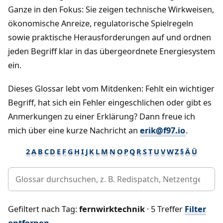
Ganze in den Fokus: Sie zeigen technische Wirkweisen,
ökonomische Anreize, regulatorische Spielregeln
sowie praktische Herausforderungen auf und ordnen
jeden Begriff klar in das übergeordnete Energiesystem
ein.
Dieses Glossar lebt vom Mitdenken: Fehlt ein wichtiger
Begriff, hat sich ein Fehler eingeschlichen oder gibt es
Anmerkungen zu einer Erklärung? Dann freue ich
mich über eine kurze Nachricht an
erik@f97.io
.
2
A
B
C
D
E
F
G
H
I
J
K
L
M
N
O
P
Q
R
S
T
U
V
W
Z
§
Ä
Ü
Gefiltert nach Tag:
fernwirktechnik
· 5 Treffer
Filter
entfernen