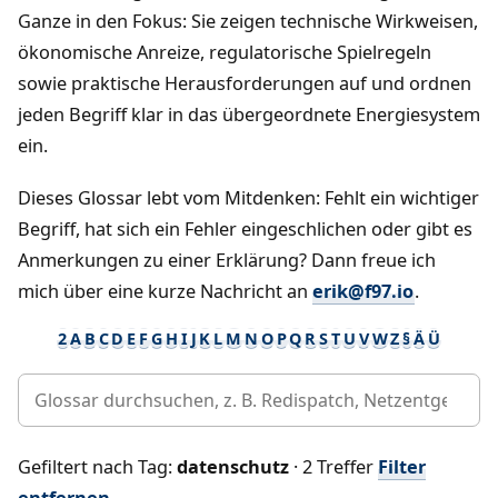
Ganze in den Fokus: Sie zeigen technische Wirkweisen,
ökonomische Anreize, regulatorische Spielregeln
sowie praktische Herausforderungen auf und ordnen
jeden Begriff klar in das übergeordnete Energiesystem
ein.
Dieses Glossar lebt vom Mitdenken: Fehlt ein wichtiger
Begriff, hat sich ein Fehler eingeschlichen oder gibt es
Anmerkungen zu einer Erklärung? Dann freue ich
mich über eine kurze Nachricht an
erik@f97.io
.
2
A
B
C
D
E
F
G
H
I
J
K
L
M
N
O
P
Q
R
S
T
U
V
W
Z
§
Ä
Ü
Gefiltert nach Tag:
datenschutz
· 2 Treffer
Filter
entfernen