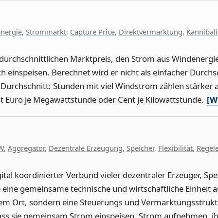
nergie
,
Strommarkt
,
Capture Price
,
Direktvermarktung
,
Kannibali
urchschnittlichen Marktpreis, den Strom aus Windenergiea
h einspeisen. Berechnet wird er nicht als einfacher Durchsc
urchschnitt: Stunden mit viel Windstrom zählen stärker 
st Euro je Megawattstunde oder Cent je Kilowattstunde.
[W
W
,
Aggregator
,
Dezentrale Erzeugung
,
Speicher
,
Flexibilität
,
Regel
digital koordinierter Verbund vieler dezentraler Erzeuger, S
 eine gemeinsame technische und wirtschaftliche Einheit a
nem Ort, sondern eine Steuerungs und Vermarktungsstruktu
s sie gemeinsam Strom einspeisen, Strom aufnehmen, ih