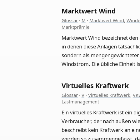
Marktwert Wind
Glossar
·
M
·
Marktwert Wind
,
Winde
Marktprämie
Marktwert Wind bezeichnet den d
in denen diese Anlagen tatsächlic
sondern als mengengewichteter D
Windstrom. Die übliche Einheit i
Virtuelles Kraftwerk
Glossar
·
V
·
Virtuelles Kraftwerk
,
VK
Lastmanagement
Ein virtuelles Kraftwerk ist ein 
Verbraucher, der nach außen wie
beschreibt kein Kraftwerk an ei
werden so zusammengefasst, das