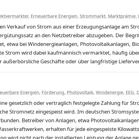
ektvermarkter
,
Erneuerbare Energien
,
Strommarkt
,
Marktprämie
,
en Verkauf von Strom aus einer Erzeugungsanlage am Str
Vergütungssatz an den Netzbetreiber abzugeben. Der Begrif
t, etwa bei Windenergieanlagen, Photovoltaikanlagen, B
e Strom wird dabei kaufmännisch vermarktet, häufig über 
außerbörsliche Geschäfte oder über langfristige Lieferve
euerbare Energien
,
Förderung
,
Photovoltaik
,
Windenergie
,
EEG
,
D
ne gesetzlich oder vertraglich festgelegte Zahlung für Str
iche Stromnetz eingespeist wird. Im deutschen Stromsyste
rbunden. Betreiber von Anlagen, etwa Photovoltaikanlage
sserkraftwerken, erhalten für jede eingespeiste Kilowatt
ng wird nicht nach der installierten Leistung der Anlage g