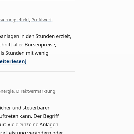
sierungseffekt
,
Profilwert
,
nlagen in den Stunden erzielt,
hnitt aller Börsenpreise,
als Stunden mit wenig
eiterlesen]
energie
,
Direktvermarktung
,
peicher und steuerbarer
uftreten kann. Der Begriff
r: Viele einzelne Anlagen
re Leistung verändern oder