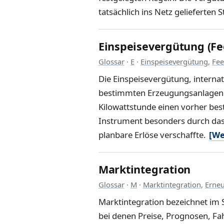
tatsächlich ins Netz gelieferte
Einspeisevergütung (Fee
Glossar
·
E
·
Einspeisevergütung
,
Fee
Die Einspeisevergütung, internati
bestimmten Erzeugungsanlagen in
Kilowattstunde einen vorher bes
Instrument besonders durch das
planbare Erlöse verschaffte.
[We
Marktintegration
Glossar
·
M
·
Marktintegration
,
Erneu
Marktintegration bezeichnet im
bei denen Preise, Prognosen, Fa