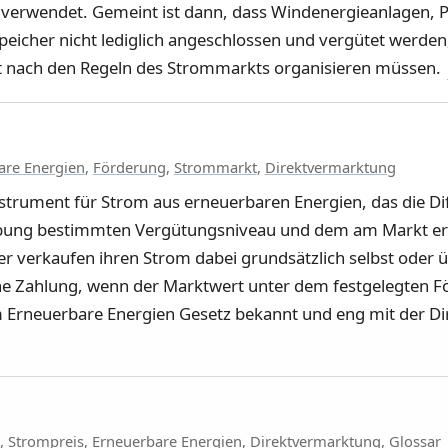
 verwendet. Gemeint ist dann, dass Windenergieanlagen, 
eicher nicht lediglich angeschlossen und vergütet werden
t nach den Regeln des Strommarkts organisieren müssen.
are Energien
,
Förderung
,
Strommarkt
,
Direktvermarktung
nstrument für Strom aus erneuerbaren Energien, das die D
eibung bestimmten Vergütungsniveau und dem am Markt er
er verkaufen ihren Strom dabei grundsätzlich selbst oder ü
ine Zahlung, wenn der Marktwert unter dem festgelegten Fö
em Erneuerbare Energien Gesetz bekannt und eng mit der 
,
Strompreis
,
Erneuerbare Energien
,
Direktvermarktung
,
Glossar