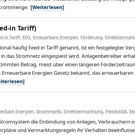
n Strommenge.
[Weiterlesen]
d-in Tariff)
d-in Tariff
,
EEG
,
Erneuerbare Energien
,
Förderung
,
Direktvermark
onal häufig Feed in Tariff genannt, ist ein festgelegter Ve
 das Stromnetz eingespeist wird. Anlagenbetreiber erhalt
timmten Betrag, meist über einen längeren Förderzeitrau
 Erneuerbare Energien Gesetz bekannt, das erneuerbaren 
iterlesen]
erbare Energien
,
Strommarkt
,
Direktvermarktung
,
Flexibilität
,
Ma
 Stromsystem die Einbindung von Anlagen, Verbrauchern o
hrpläne und Vermarktungsregeln ihr Verhalten beeinflusse