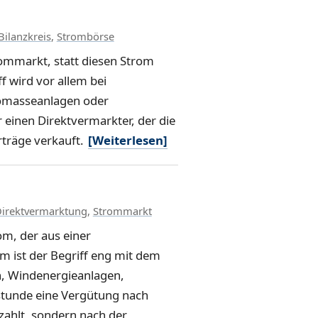
Bilanzkreis
,
Strombörse
ommarkt, statt diesen Strom
f wird vor allem bei
iomasseanlagen oder
einen Direktvermarkter, der die
rträge verkauft.
[Weiterlesen]
irektvermarktung
,
Strommarkt
om, der aus einer
m ist der Begriff eng mit dem
n, Windenergieanlagen,
stunde eine Vergütung nach
ezahlt, sondern nach der