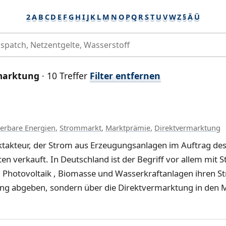
2
A
B
C
D
E
F
G
H
I
J
K
L
M
N
O
P
Q
R
S
T
U
V
W
Z
§
Ä
Ü
marktung
· 10 Treffer
Filter entfernen
erbare Energien
,
Strommarkt
,
Marktprämie
,
Direktvermarktung
rktakteur, der Strom aus Erzeugungsanlagen im Auftrag de
 verkauft. In Deutschland ist der Begriff vor allem mit 
 , Photovoltaik , Biomasse und Wasserkraftanlagen ihren S
tung abgeben, sondern über die Direktvermarktung in den