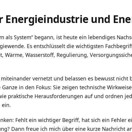
ur Energieindustrie und En
rom als System“ begann, ist heute ein lebendiges Nac
giewende. Es entschlüsselt die wichtigsten Fachbegrif
tät, Wärme, Wasserstoff, Regulierung, Versorgungssiche
 miteinander vernetzt und belassen es bewusst nicht 
e Ganze in den Fokus: Sie zeigen technische Wirkweis
wie praktische Herausforderungen auf und ordnen jede
 ein.
ken: Fehlt ein wichtiger Begriff, hat sich ein Fehler 
ng? Dann freue ich mich über eine kurze Nachricht a