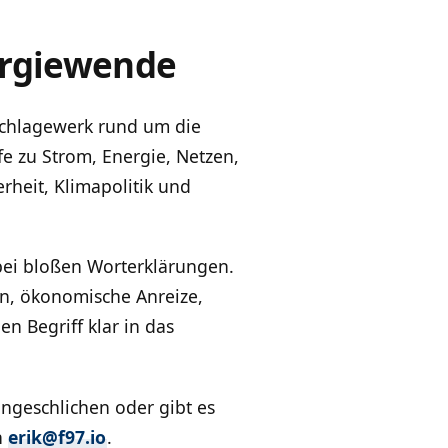
ergiewende
hschlagewerk rund um die
fe zu Strom, Energie, Netzen,
rheit, Klimapolitik und
bei bloßen Worterklärungen.
en, ökonomische Anreize,
n Begriff klar in das
eingeschlichen oder gibt es
n
erik@f97.io
.