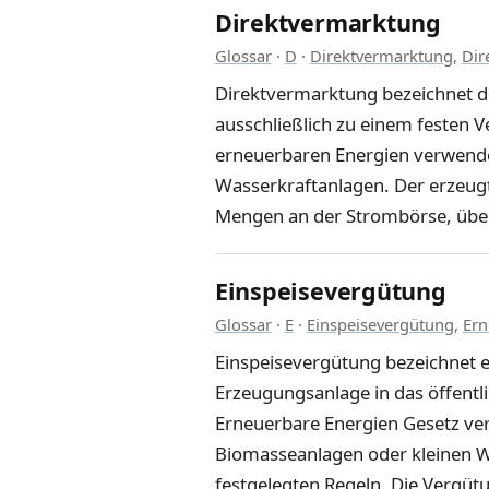
Direktvermarktung
Glossar
·
D
·
Direktvermarktung
,
Dir
Direktvermarktung bezeichnet d
ausschließlich zu einem festen 
erneuerbaren Energien verwende
Wasserkraftanlagen. Der erzeugt
Mengen an der Strombörse, über 
Einspeisevergütung
Glossar
·
E
·
Einspeisevergütung
,
Ern
Einspeisevergütung bezeichnet ei
Erzeugungsanlage in das öffentl
Erneuerbare Energien Gesetz ve
Biomasseanlagen oder kleinen Wa
festgelegten Regeln. Die Vergütu