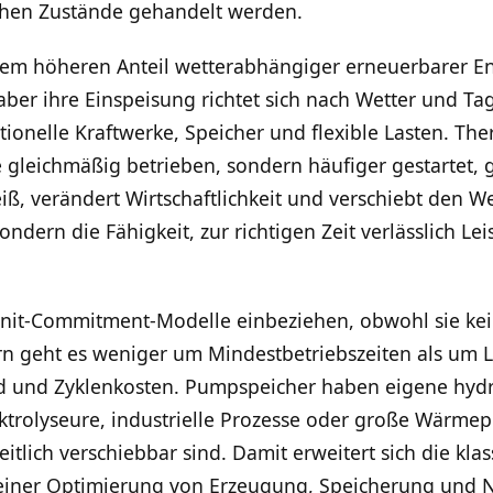
chen Zustände gehandelt werden.
em höheren Anteil wetterabhängiger erneuerbarer En
ber ihre Einspeisung richtet sich nach Wetter und Ta
ionelle Kraftwerke, Speicher und flexible Lasten. T
 gleichmäßig betrieben, sondern häufiger gestartet, ge
iß, verändert Wirtschaftlichkeit und verschiebt den W
sondern die Fähigkeit, zur richtigen Zeit verlässlich Le
 Unit-Commitment-Modelle einbeziehen, obwohl sie kei
ern geht es weniger um Mindestbetriebszeiten als um 
d und Zyklenkosten. Pumpspeicher haben eigene hydra
lektrolyseure, industrielle Prozesse oder große Wärm
tlich verschiebbar sind. Damit erweitert sich die klas
einer Optimierung von Erzeugung, Speicherung und 