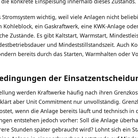
h die konkrete Einspeisung innerhalb dieses Zustands.
 Stromsystem wichtig, weil viele Anlagen nicht belieb
n Kohleblock, ein Gaskraftwerk, eine KWK-Anlage oder
che Zustände. Es gibt Kaltstart, Warmstart, Mindestlei
stbetriebsdauer und Mindeststillstandszeit. Auch Kos
ndern bereits durch das Starten, Warmhalten oder Vo
edingungen der Einsatzentscheidu
ellung werden Kraftwerke häufig nach ihren Grenzkost
, erklärt aber Unit Commitment nur unvollständig. Gren
tet, wenn die Anlage bereits läuft und technisch in d
dungen entstehen jedoch vorher: Soll die Anlage über
hrere Stunden später gebraucht wird? Lohnt sich ein St