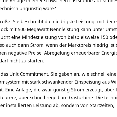
t eine Anlage in einer schwachen Laststunde auf Mindes
technisch ungünstig wäre?
Größe. Sie beschreibt die niedrigste Leistung, mit der 
lock mit 500 Megawatt Nennleistung kann unter Umstä
ucht eine Mindestleistung von beispielsweise 150 o
also auch dann Strom, wenn der Marktpreis niedrig ist
ehen negative Preise, Abregelung erneuerbarer Energi
arf nicht zu starten.
s Unit Commitment. Sie geben an, wie schnell eine 
romsystem mit stark schwankender Einspeisung aus Win
nt. Eine Anlage, die zwar günstig Strom erzeugt, aber l
 teurere, aber schnell regelbare Gasturbine. Die tech
r installierten Leistung ab, sondern von Startzeiten,