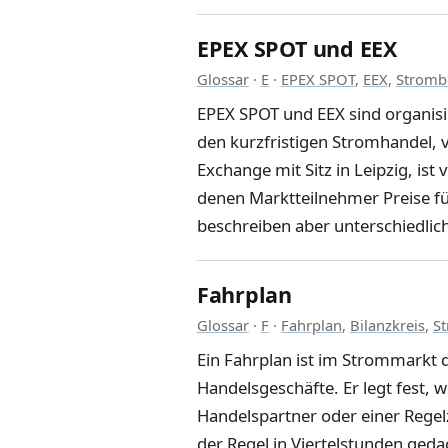
EPEX SPOT und EEX
Glossar
·
E
·
EPEX SPOT
,
EEX
,
Stromb
EPEX SPOT und EEX sind organisi
den kurzfristigen Stromhandel, 
Exchange mit Sitz in Leipzig, is
denen Marktteilnehmer Preise f
beschreiben aber unterschiedli
Fahrplan
Glossar
·
F
·
Fahrplan
,
Bilanzkreis
,
S
Ein Fahrplan ist im Strommarkt 
Handelsgeschäfte. Er legt fest, w
Handelspartner oder einer Rege
der Regel in Viertelstunden geda