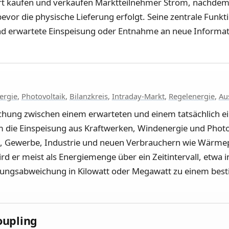
rt kaufen und verkaufen Marktteilnehmer Strom, nachdem
evor die physische Lieferung erfolgt. Seine zentrale Funkt
nd erwartete Einspeisung oder Entnahme an neue Informa
ergie
,
Photovoltaik
,
Bilanzkreis
,
Intraday-Markt
,
Regelenergie
,
Au
ichung zwischen einem erwarteten und einem tatsächlich e
em die Einspeisung aus Kraftwerken, Windenergie und Phot
, Gewerbe, Industrie und neuen Verbrauchern wie Wärm
d er meist als Energiemenge über ein Zeitintervall, etwa 
tungsabweichung in Kilowatt oder Megawatt zu einem bes
oupling