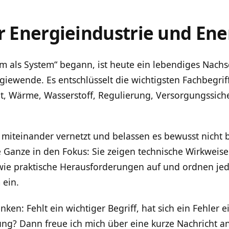
ur Energieindustrie und En
rom als System“ begann, ist heute ein lebendiges Nac
giewende. Es entschlüsselt die wichtigsten Fachbegrif
tät, Wärme, Wasserstoff, Regulierung, Versorgungssiche
 miteinander vernetzt und belassen es bewusst nicht 
e Ganze in den Fokus: Sie zeigen technische Wirkweis
wie praktische Herausforderungen auf und ordnen jede
 ein.
ken: Fehlt ein wichtiger Begriff, hat sich ein Fehler 
ng? Dann freue ich mich über eine kurze Nachricht a