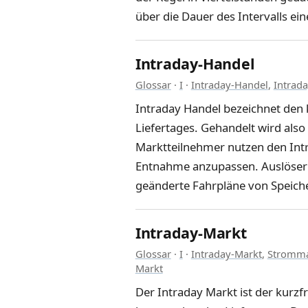
über die Dauer des Intervalls 
Intraday-Handel
Glossar
·
I
·
Intraday-Handel
,
Intrad
Intraday Handel bezeichnet den 
Liefertages. Gehandelt wird als
Marktteilnehmer nutzen den Int
Entnahme anzupassen. Auslöser
geänderte Fahrpläne von Speicher
Intraday-Markt
Glossar
·
I
·
Intraday-Markt
,
Stromma
Markt
Der Intraday Markt ist der kurzf