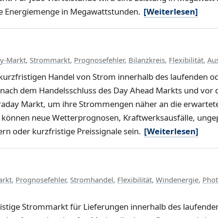
eine Energiemenge in Megawattstunden.
[Weiterlesen]
ay-Markt
,
Strommarkt
,
Prognosefehler
,
Bilanzkreis
,
Flexibilität
,
Aus
kurzfristigen Handel von Strom innerhalb des laufenden 
o nach dem Handelsschluss des Day Ahead Markts und vor d
raday Markt, um ihre Strommengen näher an die erwartete
 können neue Wetterprognosen, Kraftwerksausfälle, unge
n oder kurzfristige Preissignale sein.
[Weiterlesen]
rkt
,
Prognosefehler
,
Stromhandel
,
Flexibilität
,
Windenergie
,
Phot
ristige Strommarkt für Lieferungen innerhalb des laufende