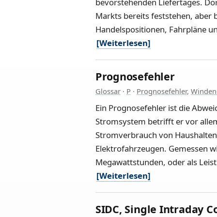
bevorstehenden Liefertages. Do
Markts bereits feststehen, aber b
Handelspositionen, Fahrpläne u
[Weiterlesen]
Prognosefehler
Glossar
·
P
·
Prognosefehler
,
Winden
Ein Prognosefehler ist die Abwe
Stromsystem betrifft er vor all
Stromverbrauch von Haushalten
Elektrofahrzeugen. Gemessen wir
Megawattstunden, oder als Leis
[Weiterlesen]
SIDC, Single Intraday C