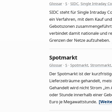
Glossar
·
S
·
SIDC
,
Single Intraday C
SIDC steht für Single Intraday 
ein Verfahren, mit dem Kauf und
Gebotszonen zusammengeführt we
verbindet damit nationale und 
Grenzen der Netze aufzuheben.
Spotmarkt
Glossar
·
S
·
Spotmarkt
,
Strommarkt
Der Spotmarkt ist der kurzfristi
Lieferzeiträume gehandelt, meis
Gehandelt wird nicht Strom „im
oder Stunde innerhalb einer Gebo
Euro je Megawattstunde.
[Weite