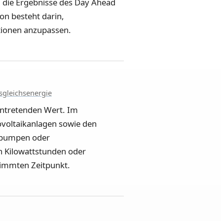
 die Ergebnisse des Day Ahead
ion besteht darin,
tionen anzupassen.
sgleichsenergie
intretenden Wert. Im
ovoltaikanlagen sowie den
epumpen oder
in Kilowattstunden oder
timmten Zeitpunkt.