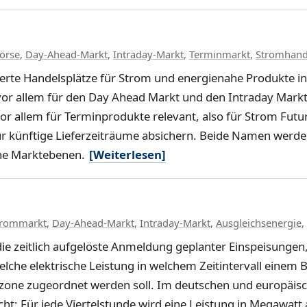
örse
,
Day-Ahead-Markt
,
Intraday-Markt
,
Terminmarkt
,
Stromhand
erte Handelsplätze für Strom und energienahe Produkte in
vor allem für den Day Ahead Markt und den Intraday Markt
t vor allem für Terminprodukte relevant, also für Strom Fut
ür künftige Lieferzeiträume absichern. Beide Namen werd
che Marktebenen.
[Weiterlesen]
trommarkt
,
Day-Ahead-Markt
,
Intraday-Markt
,
Ausgleichsenergie
,
die zeitlich aufgelöste Anmeldung geplanter Einspeisunge
elche elektrische Leistung in welchem Zeitintervall einem 
lzone zugeordnet werden soll. Im deutschen und europäis
cht: Für jede Viertelstunde wird eine Leistung in Megawatt