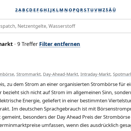
2
A
B
C
D
E
F
G
H
I
J
K
L
M
N
O
P
Q
R
S
T
U
V
W
Z
§
Ä
Ü
markt
· 9 Treffer
Filter entfernen
mbörse
,
Strommarkt
,
Day-Ahead-Markt
,
Intraday-Markt
,
Spotmar
eis, zu dem Strom an einer organisierten Strombörse für e
r bezieht sich nicht auf Strom im allgemeinen Sinn, sondern
ktrische Energie, geliefert in einer bestimmten Viertelst
akt. Im deutschen Sprachgebrauch ist mit Börsenstromprei
gemeint, besonders der Day Ahead Preis der Strombörse E
Terminmarktpreise umfassen, wenn dies ausdrücklich gesa