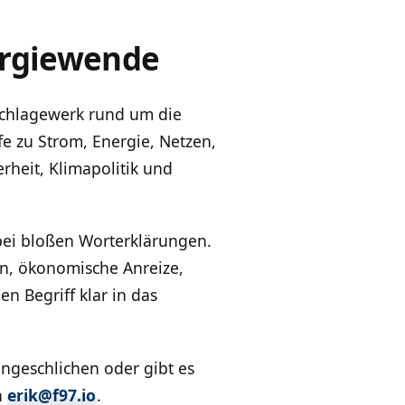
ergiewende
hschlagewerk rund um die
fe zu Strom, Energie, Netzen,
rheit, Klimapolitik und
bei bloßen Worterklärungen.
en, ökonomische Anreize,
n Begriff klar in das
eingeschlichen oder gibt es
n
erik@f97.io
.