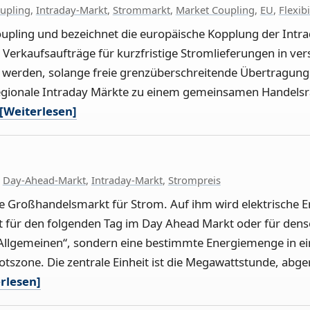
oupling
,
Intraday-Markt
,
Strommarkt
,
Market Coupling
,
EU
,
Flexibi
Coupling und bezeichnet die europäische Kopplung der Int
 Verkaufsaufträge für kurzfristige Stromlieferungen in v
rden, solange freie grenzüberschreitende Übertragungsk
regionale Intraday Märkte zu einem gemeinsamen Handelsr
[Weiterlesen]
,
Day-Ahead-Markt
,
Intraday-Markt
,
Strompreis
ge Großhandelsmarkt für Strom. Auf ihm wird elektrische E
t für den folgenden Tag im Day Ahead Markt oder für dens
 Allgemeinen“, sondern eine bestimmte Energiemenge in ei
tszone. Die zentrale Einheit ist die Megawattstunde, abge
rlesen]