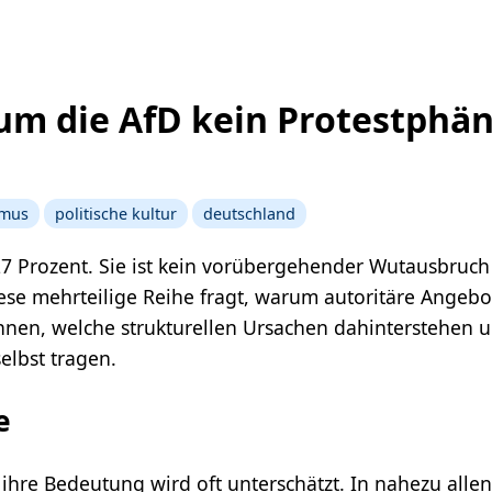
rum die AfD kein Protestphä
smus
politische kultur
deutschland
s 27 Prozent. Sie ist kein vorübergehender Wutausbruc
Diese mehrteilige Reihe fragt, warum autoritäre Angeb
innen, welche strukturellen Ursachen dahinterstehen
elbst tragen.
e
 ihre Bedeutung wird oft unterschätzt. In nahezu alle