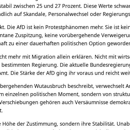
stabil zwischen 25 und 27 Prozent. Diese Werte schwa
indlich auf Skandale, Personalwechsel oder Regierun
t. Die AfD ist kein Protestphänomen mehr. Sie ist kein
tane Zuspitzung, keine vorübergehende Verweigerung
haft zu einer dauerhaften politischen Option geworde
icht mehr mit Migration allein erklären. Nicht mit wirt
r bestimmten Regierung. Die aktuelle Bundesregierun
Amt. Die Stärke der AfD ging ihr voraus und reicht wei
rübergehenden Wutausbruch beschreibt, verwechselt A
inem einzelnen politischen Moment, sondern von strukt
 Verschiebungen gehören auch Versäumnisse demokrati
t.
die Höhe der Zustimmung, sondern ihre Stabilität. Una