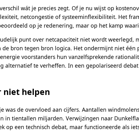
rschil wát je precies zegt. Of je nu wijst op kosteno
xiteit, netcongestie of systeeminflexibiliteit. Het fra
 beoordeeld op je redenering, maar op het kamp waari
udelijk punt over netcapaciteit niet wordt weerlegd, 
 de bron tegen bron logica. Het ondermijnt niet één
nenergie voorstanders hun vanzelfsprekende rationalit
g alternatief te verheffen. In een gepolariseerd deba
r niet helpen
je was de overvloed aan cijfers. Aantallen windmolen
 in tientallen miljarden. Verwijzingen naar Dunkelfla
k op een technisch debat, maar functioneerde als iet