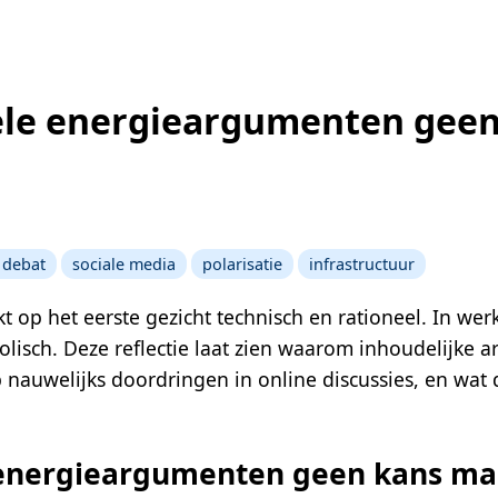
le energieargumenten geen
n
 debat
sociale media
polarisatie
infrastructuur
t op het eerste gezicht technisch en rationeel. In wer
lisch. Deze reflectie laat zien waarom inhoudelijke a
rp nauwelijks doordringen in online discussies, en wa
energieargumenten geen kans mak