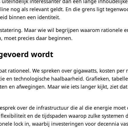
iteindelijk interessanter dan een lange inhoudelijke 
ne nog als relevant geldt. En die grens ligt tegenwoo
id binnen een identiteit.
statering. Maar wie wil begrijpen waarom rationele 
, moet precies daar beginnen.
 gevoerd wordt
at rationeel. We spreken over gigawatts, kosten per
tie en technologische haalbaarheid. Grafieken, tabel
iten en afwegingen. Maar wie iets langer kijkt, ziet da
gesprek over de infrastructuur die al die energie moet
, flexibiliteit en de tijdspaden waarop zulke systeme
onele lock in, waarbij investeringen voor decennia v