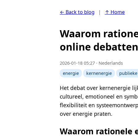
← Back to blog
|
↑ Home
Waarom ratione
online debatte
2026-01-18 05:27 · Nederlands
energie
kernenergie
publieke
Het debat over kernenergie lijk
cultureel, emotioneel en symbo
flexibiliteit en systeemontwe
over energie praten.
Waarom rationele 