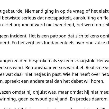
t gebeurde. Niemand ging in op de vraag of het elektr
betwistte serieus dat netcapaciteit, aansluiting en fl
en. Het argument werd niet weerlegd, het werd omzeil
 geen incident. Het is een patroon dat zich telkens op
oerd. En het zegt iets fundamenteels over hoe zulke 
ingen zelden besproken als systeemvraagstuk. Het wor
ersus wind. Betrouwbaar versus variabel. Realisme ver
les wat daar niet netjes in past. Wie het heeft over net
, spreekt een andere taal dan het debat wil horen.
zen omdat hij onjuist was, maar omdat hij niet mees
inning, geen eenvoudige vijand. En precies daarom 