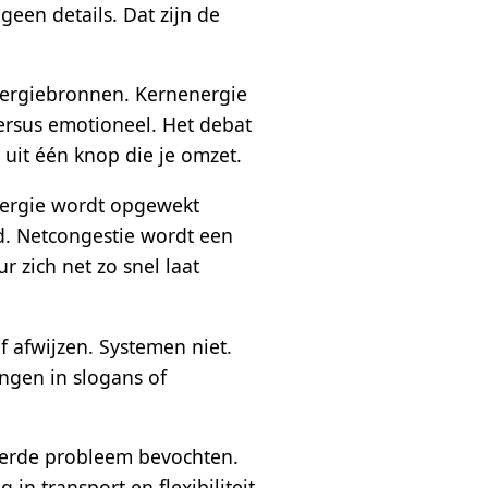
een details. Dat zijn de
energiebronnen. Kernenergie
versus emotioneel. Het debat
 uit één knop die je omzet.
energie wordt opgewekt
d. Netcongestie wordt een
r zich net zo snel laat
f afwijzen. Systemen niet.
angen in slogans of
keerde probleem bevochten.
in transport en flexibiliteit