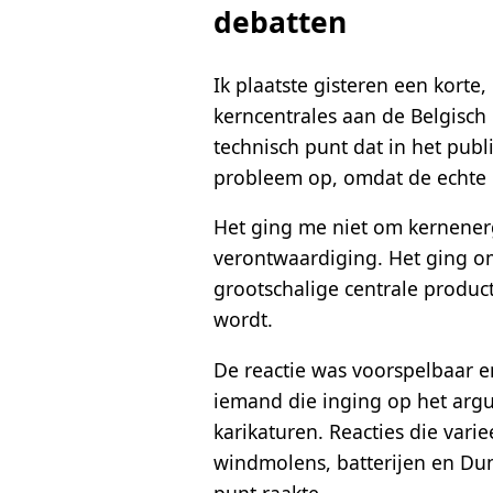
debatten
Ik plaatste gisteren een korte
kerncentrales aan de Belgisch
technisch punt dat in het pub
probleem op, omdat de echte bo
Het ging me niet om kernenerg
verontwaardiging. Het ging om 
grootschalige centrale produc
wordt.
De reactie was voorspelbaar e
iemand die inging op het argu
karikaturen. Reacties die varie
windmolens, batterijen en Dunke
punt raakte.