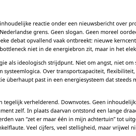
, inhoudelijke reactie onder een nieuwsbericht over p
 Nederlandse grens. Geen slogan. Geen moreel oordee
lieke debat opvallend vaak ontbreekt: nieuwe kerncent
ttleneck niet in de energiebron zit, maar in het elektr
ie als ideologisch strijdpunt. Niet om angst, niet om
systeemlogica. Over transportcapaciteit, flexibiliteit
tie überhaupt past in een energiesysteem dat steeds 
n tegelijk verhelderend. Downvotes. Geen inhoudelij
ment zelf. In plaats daarvan ontstond een lange dra
erden van “zet er maar één in mijn achtertuin” tot uit
lflaute. Veel cijfers, veel stelligheid, maar vrijwel n