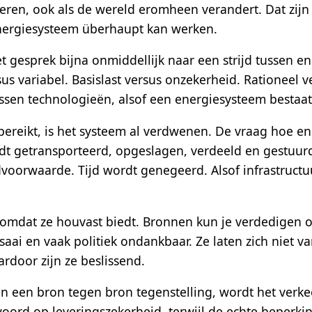
ren, ook als de wereld eromheen verandert. Dat zijn g
energiesysteem überhaupt kan werken.
et gesprek bijna onmiddellijk naar een strijd tussen 
us variabel. Basislast versus onzekerheid. Rationeel 
ussen technologieën, alsof een energiesysteem bestaat
bereikt, is het systeem al verdwenen. De vraag hoe 
dt getransporteerd, opgeslagen, verdeeld en gestuur
ndvoorwaarde. Tijd wordt genegeerd. Alsof infrastructuu
, omdat ze houvast biedt. Bronnen kun je verdedigen o
saai en vaak politiek ondankbaar. Ze laten zich niet v
door zijn ze beslissend.
n in een bron tegen bron tegenstelling, wordt het ver
oord op leveringszekerheid, terwijl de echte beperking 