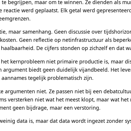
 te begrijpen, maar om te winnen. Ze dienden als muni
e reactie werd geplaatst. Elk getal werd gepresenteer
teemgrenzen.
tie, maar samenhang. Geen discussie over tijdshoriz
kosten. Geen reflectie op netinfrastructuur als beper
 haalbaarheid. De cijfers stonden op zichzelf en dat w
het kernprobleem niet primaire productie is, maar distr
’n argument biedt geen duidelijk vijandbeeld. Het lev
 aannames tegelijk problematisch zijn.
e argumenten niet. Ze passen niet bij een debatcultuu
rms versterken niet wat het meest klopt, maar wat het m
ent geen bijdrage, maar een verstoring.
e weinig data is, maar dat data wordt ingezet zonder 