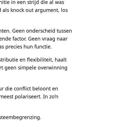
tie in een strijd die al was
d als knock out argument, los
onten. Geen onderscheid tussen
kende factor. Geen vraag naar
as precies hun functie.
ibutie en flexibiliteit, haalt
ert geen simpele overwinning
r die conflict beloont en
eest polariseert. In zo’n
systeembegrenzing.