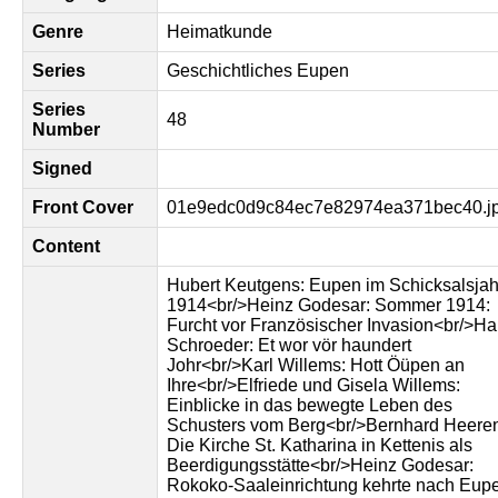
Genre
Heimatkunde
Series
Geschichtliches Eupen
Series
48
Number
Signed
Front Cover
01e9edc0d9c84ec7e82974ea371bec40.j
Content
Hubert Keutgens: Eupen im Schicksalsjah
1914<br/>Heinz Godesar: Sommer 1914:
Furcht vor Französischer Invasion<br/>H
Schroeder: Et wor vör haundert
Johr<br/>Karl Willems: Hott Öüpen an
Ihre<br/>Elfriede und Gisela Willems:
Einblicke in das bewegte Leben des
Schusters vom Berg<br/>Bernhard Heere
Die Kirche St. Katharina in Kettenis als
Beerdigungsstätte<br/>Heinz Godesar:
Rokoko-Saaleinrichtung kehrte nach Eup