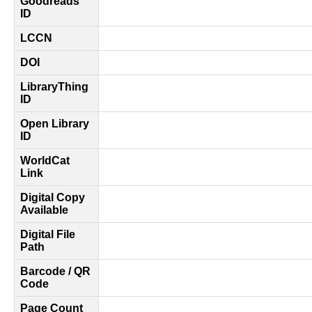
Goodreads
ID
LCCN
DOI
LibraryThing
ID
Open Library
ID
WorldCat
Link
Digital Copy
Available
Digital File
Path
Barcode / QR
Code
Page Count