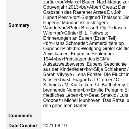
zurück<br/>Marcel Bauer: Nachklänge z
Couvenjahr 2013<br/>Albert Creutz: Der
Grabstein des Raerener Arztes Dr. Joh.
Hubert Pesch<br/>Siegfried Theissen: Di
Eupener Mundart ist in stetigem
Summary
Wandel<br/>Peter Brosself: Op Pickasch
Wijer<br/>Günter B. L. Fettweis:
Erinnerungen an Eupen (Erster Teil)
<br/>Hans Schroeder: Ammerölltjere op
Öüpener Platt<br/>Wolfgang Grote: Als di
Amis kamen, Eupen im September
1944<br/>Preisträger des EGMV-
Aufsatzwettbewerbs: Eupens Geschichte
aus der Kinderfeder<br/>Silja Schlabertz /
Sarah Vilvoye / Lena Förster: Die Flucht i
Kloster<br/>J. Bragard / J. Cremer / C.
Schmets / M. Kuckelkorn / J. Bartholemy: 
brennende Nonne<br/>Emilie Pelegrin: E
friedliches Leben<br/>Sead Smakic / Luis
Ordonez / Michel Munhoven: Das Rätsel 
den geheimen Garten
Comments
Date Created
2021-08-19