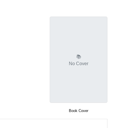
📚
No Cover
Book Cover