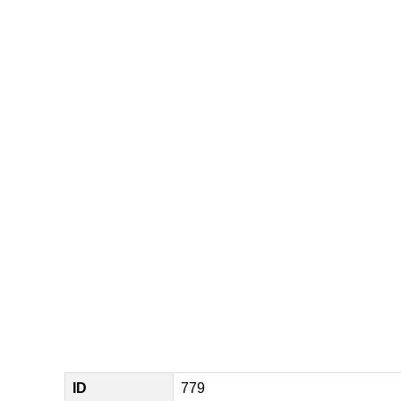
ID
779