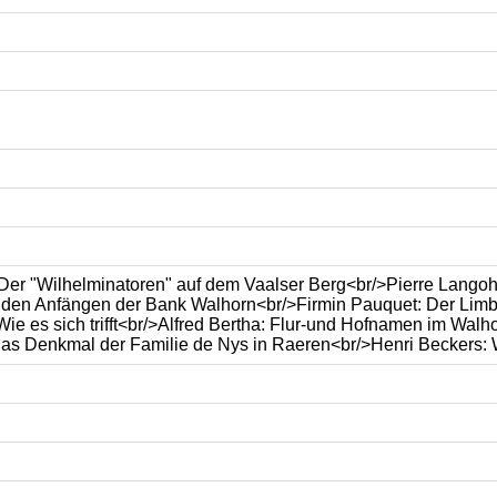
 Der "Wilhelminatoren" auf dem Vaalser Berg<br/>Pierre Lango
 den Anfängen der Bank Walhorn<br/>Firmin Pauquet: Der Limb
ie es sich trifft<br/>Alfred Bertha: Flur-und Hofnamen im Walh
as Denkmal der Familie de Nys in Raeren<br/>Henri Beckers: Wö