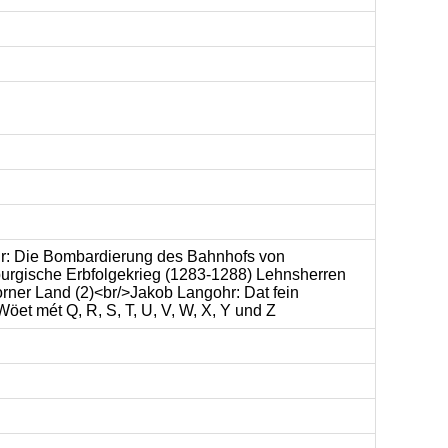
hr: Die Bombardierung des Bahnhofs von
urgische Erbfolgekrieg (1283-1288) Lehnsherren
orner Land (2)<br/>Jakob Langohr: Dat fein
et mét Q, R, S, T, U, V, W, X, Y und Z