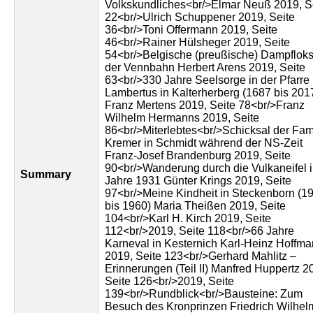
Volkskundliches<br/>Elmar Neuß 2019, S
22<br/>Ulrich Schuppener 2019, Seite
36<br/>Toni Offermann 2019, Seite
46<br/>Rainer Hülsheger 2019, Seite
54<br/>Belgische (preußische) Dampfloks
der Vennbahn Herbert Arens 2019, Seite
63<br/>330 Jahre Seelsorge in der Pfarre 
Lambertus in Kalterherberg (1687 bis 201
Franz Mertens 2019, Seite 78<br/>Franz
Wilhelm Hermanns 2019, Seite
86<br/>Miterlebtes<br/>Schicksal der Fam
Kremer in Schmidt während der NS-Zeit
Franz-Josef Brandenburg 2019, Seite
90<br/>Wanderung durch die Vulkaneifel 
Summary
Jahre 1931 Günter Krings 2019, Seite
97<br/>Meine Kindheit in Steckenborn (1
bis 1960) Maria Theißen 2019, Seite
104<br/>Karl H. Kirch 2019, Seite
112<br/>2019, Seite 118<br/>66 Jahre
Karneval in Kesternich Karl-Heinz Hoffm
2019, Seite 123<br/>Gerhard Mahlitz –
Erinnerungen (Teil II) Manfred Huppertz 2
Seite 126<br/>2019, Seite
139<br/>Rundblick<br/>Bausteine: Zum
Besuch des Kronprinzen Friedrich Wilhel