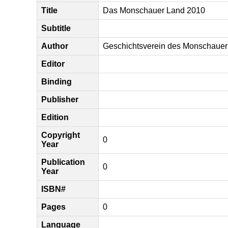
Title
Das Monschauer Land 2010
Subtitle
Author
Geschichtsverein des Monschaue
Editor
Binding
Publisher
Edition
Copyright
0
Year
Publication
0
Year
ISBN#
Pages
0
Language