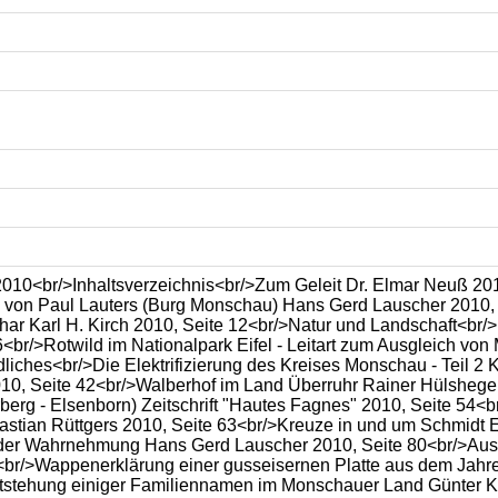
10<br/>Inhaltsverzeichnis<br/>Zum Geleit Dr. Elmar Neuß 2010
von Paul Lauters (Burg Monschau) Hans Gerd Lauscher 2010, Se
har Karl H. Kirch 2010, Seite 12<br/>Natur und Landschaft<br/
6<br/>Rotwild im Nationalpark Eifel - Leitart zum Ausgleich vo
iches<br/>Die Elektrifizierung des Kreises Monschau - Teil 2 K
0, Seite 42<br/>Walberhof im Land Überruhr Rainer Hülshege
erg - Elsenborn) Zeitschrift "Hautes Fagnes" 2010, Seite 54<b
astian Rüttgers 2010, Seite 63<br/>Kreuze in und um Schmidt 
er Wahrnehmung Hans Gerd Lauscher 2010, Seite 80<br/>Aus d
1<br/>Wappenerklärung einer gusseisernen Platte aus dem Jah
stehung einiger Familiennamen im Monschauer Land Günter Kr