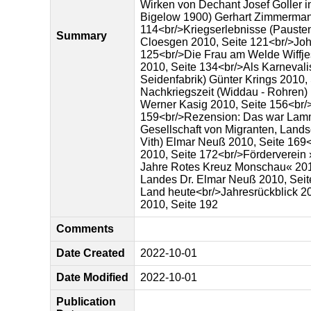
Wirken von Dechant Josef Goller 
Bigelow 1900) Gerhart Zimmerman
114<br/>Kriegserlebnisse (Pauste
Summary
Cloesgen 2010, Seite 121<br/>Joha
125<br/>Die Frau am Welde Wiffje
2010, Seite 134<br/>Als Karneval
Seidenfabrik) Günter Krings 2010,
Nachkriegszeit (Widdau - Rohren)
Werner Kasig 2010, Seite 156<br/
159<br/>Rezension: Das war Lamme
Gesellschaft von Migranten, Lands
Vith) Elmar Neuß 2010, Seite 169
2010, Seite 172<br/>Förderverein 
Jahre Rotes Kreuz Monschau« 2010
Landes Dr. Elmar Neuß 2010, Sei
Land heute<br/>Jahresrückblick 2
2010, Seite 192
Comments
Date Created
2022-10-01
Date Modified
2022-10-01
Publication