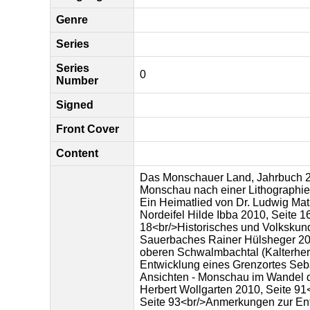
Genre
Series
Series
0
Number
Signed
Front Cover
Content
Das Monschauer Land, Jahrbuch 20
Monschau nach einer Lithographie 
Ein Heimatlied von Dr. Ludwig Mat
Nordeifel Hilde Ibba 2010, Seite 1
18<br/>Historisches und Volkskundl
Sauerbaches Rainer Hülsheger 201
oberen Schwalmbachtal (Kalterherb
Entwicklung eines Grenzortes Seb
Ansichten - Monschau im Wandel d
Herbert Wollgarten 2010, Seite 9
Seite 93<br/>Anmerkungen zur Ent