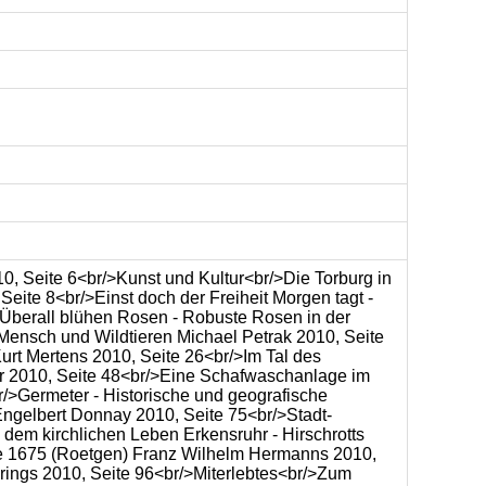
, Seite 6<br/>Kunst und Kultur<br/>Die Torburg in
ite 8<br/>Einst doch der Freiheit Morgen tagt -
>Überall blühen Rosen - Robuste Rosen in der
n Mensch und Wildtieren Michael Petrak 2010, Seite
urt Mertens 2010, Seite 26<br/>Im Tal des
r 2010, Seite 48<br/>Eine Schafwaschanlage im
r/>Germeter - Historische und geografische
Engelbert Donnay 2010, Seite 75<br/>Stadt-
em kirchlichen Leben Erkensruhr - Hirschrotts
re 1675 (Roetgen) Franz Wilhelm Hermanns 2010,
ings 2010, Seite 96<br/>Miterlebtes<br/>Zum