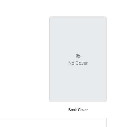
📚
No Cover
Book Cover