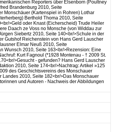
amerikanischen Reporters über Elsenborn (Poultney
red Brandenburg 2010, Seite
r Monschäuer (Kartenspiel in Rohren) Lothar
terherberg) Berthold Thoma 2010, Seite
<br/>Geld oder Knast (Eicherscheid) Trude Heiler
eddere Daach ze Voss no Monsche (von Widdau zur
ürgen Siebertz 2010, Seite 140<br/>Schule in der
Der Gutshof Reichenstein von Hans Gerd Lauscher
Klausner Elmar Neuß 2010, Seite
fan Wunsch 2010, Seite 163<br/>Rezension: Eine
achruf: Kurt Fagnoul (*1928 Montenau - † 2009 St.
 170<br/>Gesucht - gefunden? Hans Gerd Lauscher
aktion 2010, Seite 174<br/>Nachtrag: Artikel »125
2009 des Geschichtsvereins des Monschauer
er Landes 2010, Seite 182<br/>Das Monschauer
torinnen und Autoren - Nachweis der Abbildungen