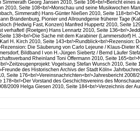
in Simmerath Georg Jansen 2010, Seite 106<br/>Bericht eines 
n 2010, Seite 108<br/>Monschau und seine Musikwochen Manf
nbach, Simmerath) Hans-Günter Nießen 2010, Seite 118<br/>De
nn Brandenburg, Pionier und Allroundgenie früherer Tage (Kal
sloch (Hedwig Fast, Konzen) Manfred Huppertz 2010, Seite 129
ist verhaftet! (Roetgen) Hans Lennartz 2010, Seite 136<br/>J
 Seite 138<br/>Die Sache mit dem Karabiner (Lammersdorf) H. J
 Karl H. Kirch 2010, Seite 143<br/>Rundblick<br/>Rezension: 
>Rezension: Die Säuberung von Carlo Lejeune / Klaus-Dieter 
rsdorf, Bildband I von H.-Jürgen Siebertz / Bernd Läufer Ste
chaftsverband Rheinland Toni Offermann 2010, Seite 165<br/>N
<br/>Zeitzeugenprojekt: Vogelsang Stefan Wunsch 2010, Seite
»Freunde des Historischen Archivs der Stadt Köln« Jahrbuchred
, Seite 176<br/>Vereinsnachrichten<br/>Jahresbericht 2008/
te 178<br/>Der Vorstand des Geschichtsvereins des Monschau
008/2009 Helga Giesen 2010, Seite 184<br/>Verzeichnis der Au