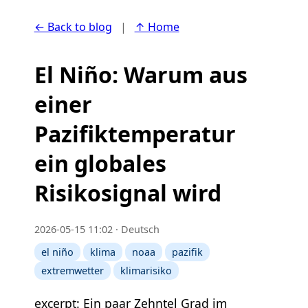
← Back to blog
|
↑ Home
El Niño: Warum aus
einer
Pazifiktemperatur
ein globales
Risikosignal wird
2026-05-15 11:02 · Deutsch
el niño
klima
noaa
pazifik
extremwetter
klimarisiko
excerpt: Ein paar Zehntel Grad im