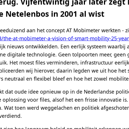
erug. Vijfentwintig jaar later zeg
e Netelenbos in 2001 al wist
weeduizend aan het concept AT Mobimeter werkten - z
3/the-at-mobimeter-a-vision-of-smart-mobility-25-year
ijk nieuws ontwikkelden. Een eerlijk systeem waarbij 
e digitale technologie. Geen tolpoorten meer, geen g
ik. Het moest files verminderen, infrastructuur eerlij
iceerden wij hierover, daarin legden we uit hoe het 
 neutraal en flexibel bleef en hoe het zowel mobilitei
duikt dat oude idee opnieuw op in de Nederlandse poli
plossing voor files, alsof het een frisse innovatie is.
. Wat toen werd weggelachen en politiek afgeschoten, 
verdiend.
 zien hoe langzaam beleid en mobiliteit erkennen wat 