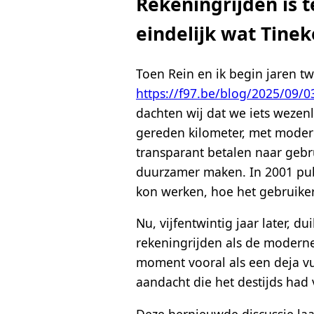
Rekeningrijden is t
eindelijk wat Tinek
Toen Rein en ik begin jaren t
https://f97.be/blog/2025/09/0
dachten wij dat we iets wezenl
gereden kilometer, met modern
transparant betalen naar gebru
duurzamer maken. In 2001 publ
kon werken, hoe het gebruikers
Nu, vijfentwintig jaar later, 
rekeningrijden als de moderne o
moment vooral als een deja vu
aandacht die het destijds had 
Deze hernieuwde discussie laat