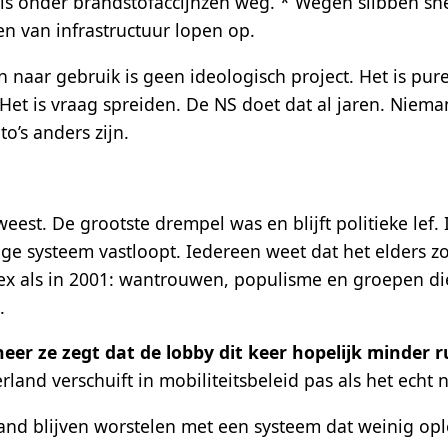
sis onder brandstofaccijnzen weg. * Wegen slibben sne
n van infrastructuur lopen op.
n naar gebruik is geen ideologisch project. Het is pur
Het is vraag spreiden. De NS doet dat al jaren. Niem
o’s anders zijn.
eest. De grootste drempel was en blijft politieke lef. 
dige systeem vastloopt. Iedereen weet dat het elders 
ex als in 2001: wantrouwen, populisme en groepen di
.
eer ze zegt dat de lobby dit keer hopelijk minder ru
rland verschuift in mobiliteitsbeleid pas als het echt
and blijven worstelen met een systeem dat weinig ople