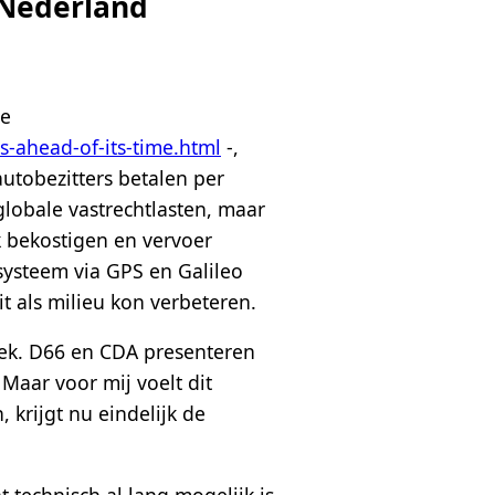
t Nederland
ie
s-ahead-of-its-time.html
-,
autobezitters betalen per
lobale vastrechtlasten, maar
k bekostigen en vervoer
systeem via GPS en Galileo
t als milieu kon verbeteren.
tiek. D66 en CDA presenteren
 Maar voor mij voelt dit
krijgt nu eindelijk de
technisch al lang mogelijk is.