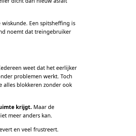
ller dicht dan nieuw asfalt
e wiskunde. Een spitsheffing is
and noemt dat treingebruiker
Iedereen weet dat het eerlijker
zonder problemen werkt. Toch
e alles blokkeren zonder ook
imte krijgt.
Maar de
 niet meer anders kan.
vert en veel frustreert.